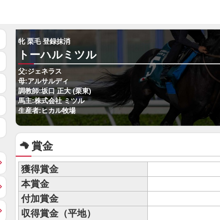
牝 栗毛 登録抹消
トーハルミツル
父:ジェネラス
母:アルサルディ
調教師:坂口 正大 (栗東)
馬主:株式会社 ミツル
生産者:ヒカル牧場
賞金
獲得賞金
本賞金
付加賞金
収得賞金（平地）