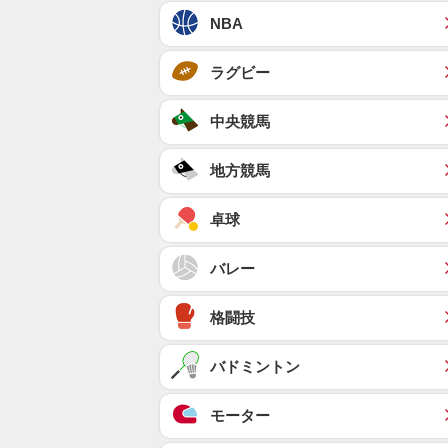
NBA
ラグビー
中央競馬
地方競馬
卓球
バレー
格闘技
バドミントン
モーター