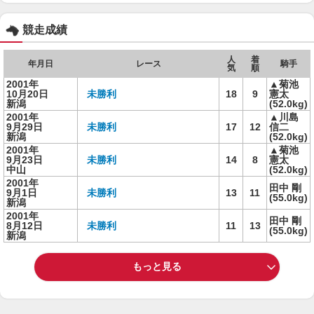
競走成績
人
着
年月日
レース
騎手
気
順
2001年
▲菊池
10月20日
未勝利
18
9
憲太
新潟
(52.0kg)
2001年
▲川島
9月29日
未勝利
17
12
信二
新潟
(52.0kg)
2001年
▲菊池
9月23日
未勝利
14
8
憲太
中山
(52.0kg)
2001年
田中 剛
9月1日
未勝利
13
11
(55.0kg)
新潟
2001年
田中 剛
8月12日
未勝利
11
13
(55.0kg)
新潟
もっと見る