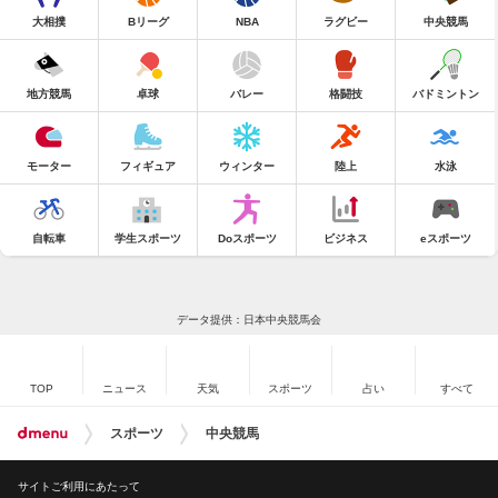
大相撲
Bリーグ
NBA
ラグビー
中央競馬
地方競馬
卓球
バレー
格闘技
バドミントン
モーター
フィギュア
ウィンター
陸上
水泳
自転車
学生スポーツ
Doスポーツ
ビジネス
eスポーツ
データ提供：日本中央競馬会
TOP
ニュース
天気
スポーツ
占い
すべて
スポーツ
中央競馬
サイトご利用にあたって