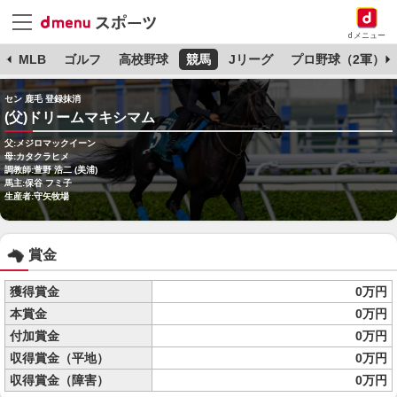
dメニュー
球
MLB
ゴルフ
高校野球
競馬
Jリーグ
プロ野球（2軍）
セン 鹿毛 登録抹消
(父)ドリームマキシマム
父:メジロマックイーン
母:カタクラヒメ
調教師:萱野 浩二 (美浦)
馬主:保谷 フミ子
生産者:守矢牧場
賞金
獲得賞金
0万円
本賞金
0万円
付加賞金
0万円
収得賞金（平地）
0万円
収得賞金（障害）
0万円