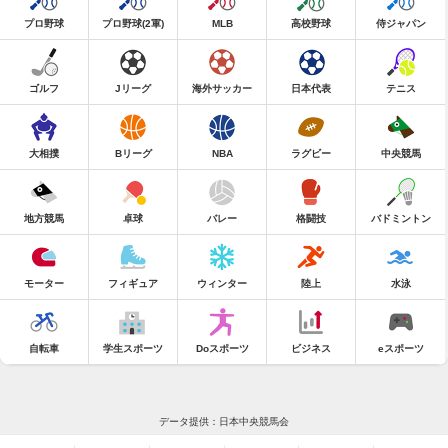
プロ野球
プロ野球(2軍)
MLB
高校野球
侍ジャパン
ゴルフ
Jリーグ
海外サッカー
日本代表
テニス
大相撲
Bリーグ
NBA
ラグビー
中央競馬
地方競馬
卓球
バレー
格闘技
バドミントン
モーター
フィギュア
ウィンター
陸上
水泳
自転車
学生スポーツ
Doスポーツ
ビジネス
eスポーツ
データ提供：日本中央競馬会