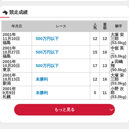
競走成績
人
着
年月日
レース
騎手
気
順
2001年
大塚 栄
11月10日
500万円以下
12
12
三郎
福島
(53.0kg)
2001年
中舘 英
10月27日
500万円以下
15
16
二
福島
(53.0kg)
2001年
▲田嶋
10月20日
500万円以下
17
13
翔
東京
(50.0kg)
2001年
大塚 栄
10月13日
未勝利
12
16
三郎
新潟
(53.0kg)
2001年
小野 次
9月9日
未勝利
5
11
郎
札幌
(53.0kg)
もっと見る