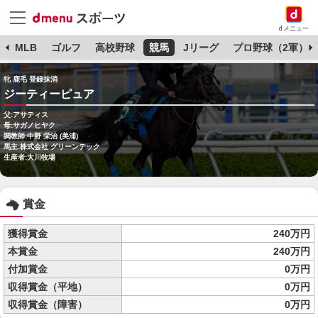
dメニュー
球
MLB
ゴルフ
高校野球
競馬
Jリーグ
プロ野球（2軍）
牝 鹿毛 登録抹消
ジーティーピュア
父:アサティス
母:サガノヒヤク
調教師:中野 栄治 (美浦)
馬主:株式会社 グリーンテック
生産者:大川牧場
賞金
獲得賞金
240万円
本賞金
240万円
付加賞金
0万円
収得賞金（平地）
0万円
収得賞金（障害）
0万円