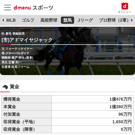
dメニュー
球
MLB
ゴルフ
高校野球
競馬
Jリーグ
プロ野球（2軍）
牡 鹿毛 登録抹消
(市)アドマイヤジャック
父:フォーティナイナー
母:グローバルダイナ
調教師:鹿戸 幸治 (栗東)
馬主:近藤 利一
生産者:白老ファーム
賞金
獲得賞金
1億476万円
本賞金
1億380万円
付加賞金
96万円
収得賞金（平地）
1,650万円
収得賞金（障害）
0万円