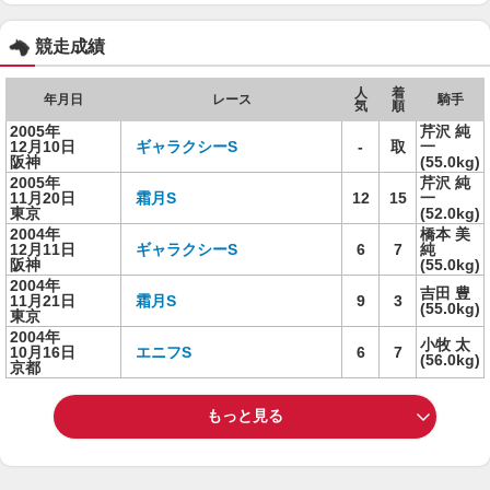
競走成績
人
着
年月日
レース
騎手
気
順
2005年
芹沢 純
12月10日
ギャラクシーS
-
取
一
阪神
(55.0kg)
2005年
芹沢 純
11月20日
霜月S
12
15
一
東京
(52.0kg)
2004年
橋本 美
12月11日
ギャラクシーS
6
7
純
阪神
(55.0kg)
2004年
吉田 豊
11月21日
霜月S
9
3
(55.0kg)
東京
2004年
小牧 太
10月16日
エニフS
6
7
(56.0kg)
京都
もっと見る