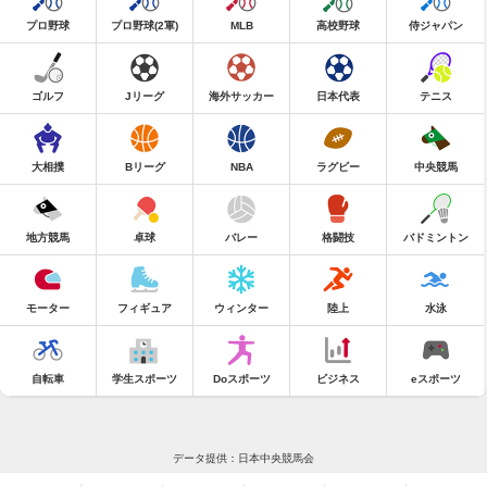
プロ野球
プロ野球(2軍)
MLB
高校野球
侍ジャパン
ゴルフ
Jリーグ
海外サッカー
日本代表
テニス
大相撲
Bリーグ
NBA
ラグビー
中央競馬
地方競馬
卓球
バレー
格闘技
バドミントン
モーター
フィギュア
ウィンター
陸上
水泳
自転車
学生スポーツ
Doスポーツ
ビジネス
eスポーツ
データ提供：日本中央競馬会