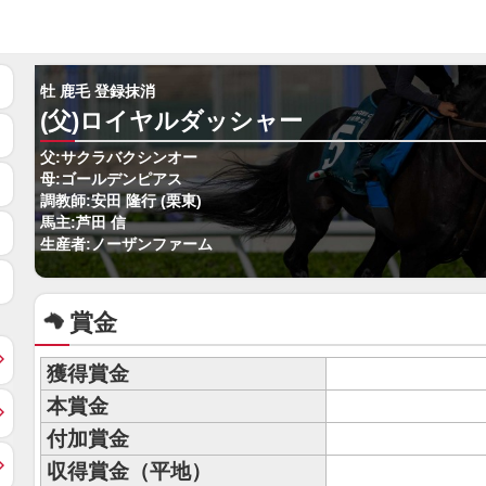
牡 鹿毛 登録抹消
(父)ロイヤルダッシャー
父:サクラバクシンオー
母:ゴールデンピアス
調教師:安田 隆行 (栗東)
馬主:芦田 信
生産者:ノーザンファーム
賞金
獲得賞金
本賞金
付加賞金
収得賞金（平地）