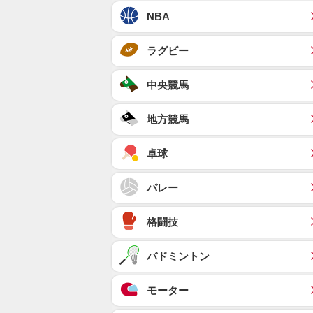
NBA
ラグビー
中央競馬
地方競馬
卓球
バレー
格闘技
バドミントン
モーター