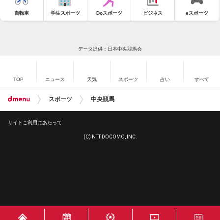
自転車
学生スポーツ
Doスポーツ
ビジネス
eスポーツ
データ提供：日本中央競馬会
TOP
ニュース
天気
スポーツ
占い
すべて
スポーツ
中央競馬
サイトご利用にあたって
(C) NTT DOCOMO, INC.