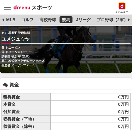
dメニュー
球
MLB
ゴルフ
高校野球
競馬
Jリーグ
プロ野球（2軍）
セン 黒鹿毛 登録抹消
ユメジュウヤ
父:トニービン
母:ドリームストーリー
調教師:福永 甲 (栗東)
馬主:株式会社 社台レースホース
生産者:ノーザンファーム
賞金
獲得賞金
0万円
本賞金
0万円
付加賞金
0万円
収得賞金（平地）
0万円
収得賞金（障害）
0万円