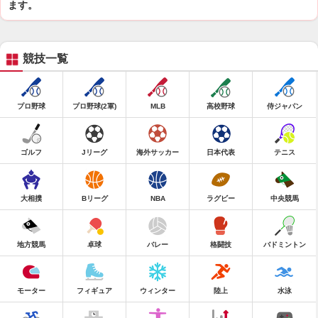
ます。
競技一覧
プロ野球
プロ野球(2軍)
MLB
高校野球
侍ジャパン
ゴルフ
Jリーグ
海外サッカー
日本代表
テニス
大相撲
Bリーグ
NBA
ラグビー
中央競馬
地方競馬
卓球
バレー
格闘技
バドミントン
モーター
フィギュア
ウィンター
陸上
水泳