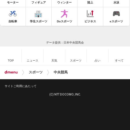
モーター
フィギュア
ウィンター
陸上
水泳
自転車
学生スポーツ
Doスポーツ
ビジネス
eスポーツ
データ提供：日本中央競馬会
TOP
ニュース
天気
スポーツ
占い
すべて
スポーツ
中央競馬
サイトご利用にあたって
(C) NTT DOCOMO, INC.