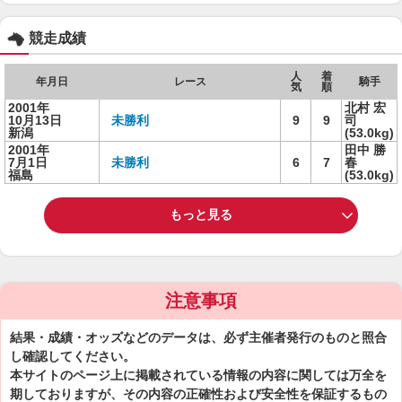
競走成績
人
着
年月日
レース
騎手
気
順
2001年
北村 宏
10月13日
未勝利
9
9
司
新潟
(53.0kg)
2001年
田中 勝
7月1日
未勝利
6
7
春
福島
(53.0kg)
もっと見る
注意事項
結果・成績・オッズなどのデータは、必ず主催者発行のものと照合
し確認してください。
本サイトのページ上に掲載されている情報の内容に関しては万全を
期しておりますが、その内容の正確性および安全性を保証するもの