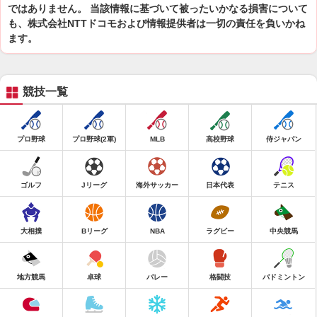
ではありません。 当該情報に基づいて被ったいかなる損害について
も、株式会社NTTドコモおよび情報提供者は一切の責任を負いかね
ます。
競技一覧
プロ野球
プロ野球(2軍)
MLB
高校野球
侍ジャパン
ゴルフ
Jリーグ
海外サッカー
日本代表
テニス
大相撲
Bリーグ
NBA
ラグビー
中央競馬
地方競馬
卓球
バレー
格闘技
バドミントン