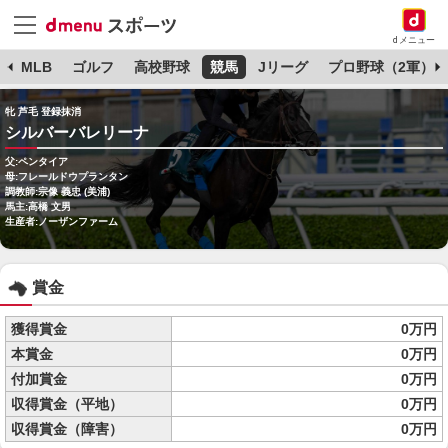
dメニュー
球
MLB
ゴルフ
高校野球
競馬
Jリーグ
プロ野球（2軍）
牝 芦毛 登録抹消
シルバーバレリーナ
父:ペンタイア
母:フレールドウプランタン
調教師:宗像 義忠 (美浦)
馬主:高橋 文男
生産者:ノーザンファーム
賞金
獲得賞金
0万円
本賞金
0万円
付加賞金
0万円
収得賞金（平地）
0万円
収得賞金（障害）
0万円