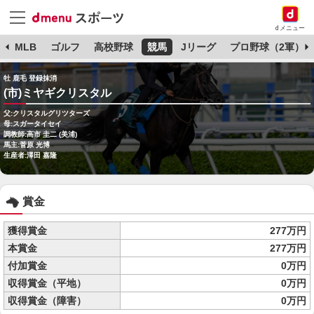
dメニュー
球
MLB
ゴルフ
高校野球
競馬
Jリーグ
プロ野球（2軍）
牡 鹿毛 登録抹消
(市)ミヤギクリスタル
父:クリスタルグリツターズ
母:スガータイセイ
調教師:高市 圭二 (美浦)
馬主:菅原 光博
生産者:澤田 嘉隆
賞金
獲得賞金
277万円
本賞金
277万円
付加賞金
0万円
収得賞金（平地）
0万円
収得賞金（障害）
0万円