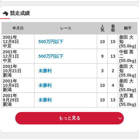
競走成績
人
着
年月日
レース
騎手
気
順
2001年
柴田 大
12月8日
500万円以下
10
15
知
中京
(55.0kg)
2001年
中舘 英
12月1日
500万円以下
9
13
二
中京
(55.0kg)
2001年
柴田 大
10月21日
未勝利
3
2
知
新潟
(55.0kg)
2001年
柴田 大
10月6日
未勝利
10
4
知
新潟
(55.0kg)
2001年
大西 直
9月29日
未勝利
10
13
宏
新潟
(55.0kg)
もっと見る