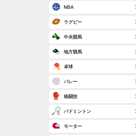
NBA
ラグビー
中央競馬
地方競馬
卓球
バレー
格闘技
バドミントン
モーター