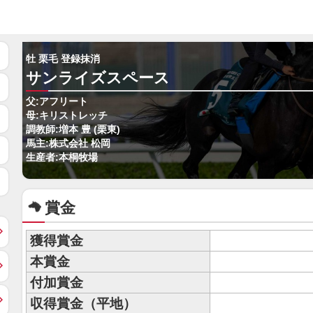
牡 栗毛 登録抹消
サンライズスペース
父:アフリート
母:キリストレッチ
調教師:増本 豊 (栗東)
馬主:株式会社 松岡
生産者:本桐牧場
賞金
獲得賞金
本賞金
付加賞金
収得賞金（平地）