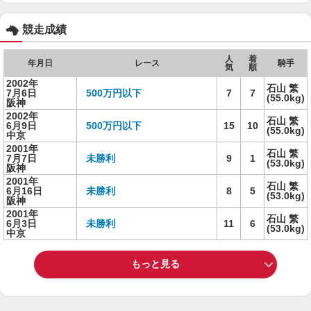
競走成績
人
着
年月日
レース
騎手
気
順
2002年
石山 繁
7月6日
500万円以下
7
7
(55.0kg)
阪神
2002年
石山 繁
6月9日
500万円以下
15
10
(55.0kg)
中京
2001年
石山 繁
7月7日
未勝利
9
1
(53.0kg)
阪神
2001年
石山 繁
6月16日
未勝利
8
5
(53.0kg)
阪神
2001年
石山 繁
6月3日
未勝利
11
6
(53.0kg)
中京
もっと見る