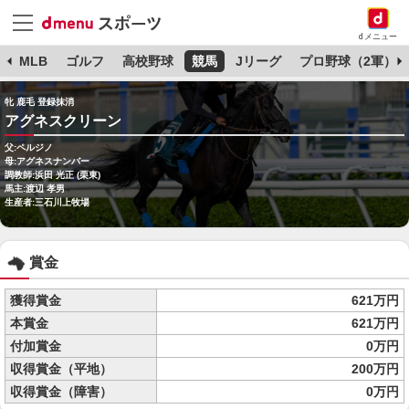
dメニュー
球
MLB
ゴルフ
高校野球
競馬
Jリーグ
プロ野球（2軍）
牝 鹿毛 登録抹消
アグネスクリーン
父:ペルジノ
母:アグネスナンバー
調教師:浜田 光正 (栗東)
馬主:渡辺 孝男
生産者:三石川上牧場
賞金
獲得賞金
621万円
本賞金
621万円
付加賞金
0万円
収得賞金（平地）
200万円
収得賞金（障害）
0万円