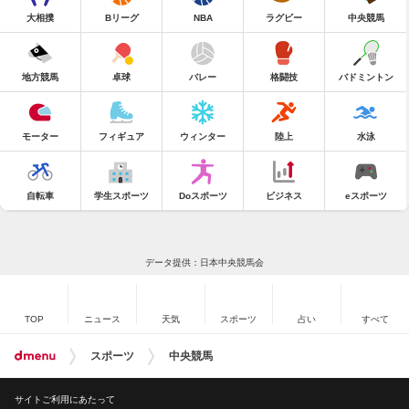
大相撲
Bリーグ
NBA
ラグビー
中央競馬
地方競馬
卓球
バレー
格闘技
バドミントン
モーター
フィギュア
ウィンター
陸上
水泳
自転車
学生スポーツ
Doスポーツ
ビジネス
eスポーツ
データ提供：日本中央競馬会
TOP
ニュース
天気
スポーツ
占い
すべて
スポーツ
中央競馬
サイトご利用にあたって