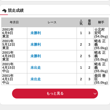
競走成績
人
着
年月日
レース
騎手
気
順
2001年
☆北村
6月9日
未勝利
1
3
宏司
東京
(54.0kg)
2001年
蛯名 正
5月12日
未勝利
2
3
義
東京
(55.0kg)
2001年
蛯名 正
4月28日
未勝利
2
5
義
東京
(55.0kg)
2001年
蛯名 正
4月15日
未出走
1
2
義
中山
(55.0kg)
2001年
柴田 善
4月1日
未出走
2
3
臣
中山
(55.0kg)
もっと見る