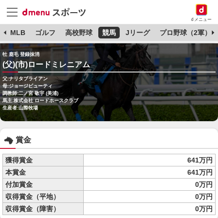
dメニュー
球
MLB
ゴルフ
高校野球
競馬
Jリーグ
プロ野球（2軍）
牡 鹿毛 登録抹消
(父)(市)ロードミレニアム
父:ナリタブライアン
母:ジョージビューティ
調教師:二ノ宮 敬宇 (美浦)
馬主:株式会社 ロードホースクラブ
生産者:山際牧場
賞金
獲得賞金
641万円
本賞金
641万円
付加賞金
0万円
収得賞金（平地）
0万円
収得賞金（障害）
0万円