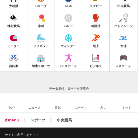
大相撲
Bリーグ
NBA
ラグビー
中央競馬
地方競馬
卓球
バレー
格闘技
バドミントン
モーター
フィギュア
ウィンター
陸上
水泳
自転車
学生スポーツ
Doスポーツ
ビジネス
eスポーツ
データ提供：日本中央競馬会
TOP
ニュース
天気
スポーツ
占い
すべて
スポーツ
中央競馬
サイトご利用にあたって