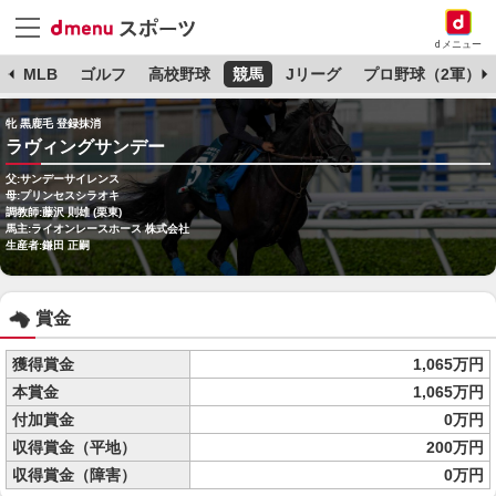
dメニュー
球
MLB
ゴルフ
高校野球
競馬
Jリーグ
プロ野球（2軍）
牝 黒鹿毛 登録抹消
ラヴィングサンデー
父:サンデーサイレンス
母:プリンセスシラオキ
調教師:藤沢 則雄 (栗東)
馬主:ライオンレースホース 株式会社
生産者:鎌田 正嗣
賞金
獲得賞金
1,065万円
本賞金
1,065万円
付加賞金
0万円
収得賞金（平地）
200万円
収得賞金（障害）
0万円