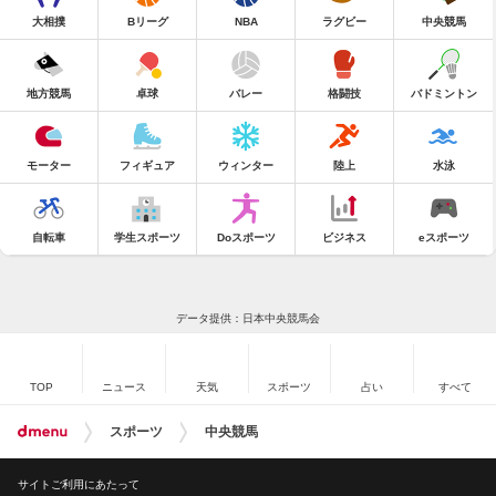
大相撲
Bリーグ
NBA
ラグビー
中央競馬
地方競馬
卓球
バレー
格闘技
バドミントン
モーター
フィギュア
ウィンター
陸上
水泳
自転車
学生スポーツ
Doスポーツ
ビジネス
eスポーツ
データ提供：日本中央競馬会
TOP
ニュース
天気
スポーツ
占い
すべて
スポーツ
中央競馬
サイトご利用にあたって