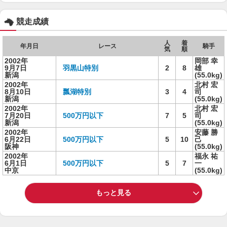
競走成績
人
着
年月日
レース
騎手
気
順
2002年
岡部 幸
9月7日
羽黒山特別
2
8
雄
新潟
(55.0kg)
2002年
北村 宏
8月10日
瓢湖特別
3
4
司
新潟
(55.0kg)
2002年
北村 宏
7月20日
500万円以下
7
5
司
新潟
(55.0kg)
2002年
安藤 勝
6月22日
500万円以下
5
10
己
阪神
(55.0kg)
2002年
福永 祐
6月1日
500万円以下
5
7
一
中京
(55.0kg)
もっと見る