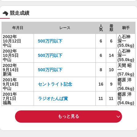
競走成績
人
着
年月日
レース
騎手
気
順
2002年
△石神
10月12日
500万円以下
6
6
深一
中山
(55.0kg)
2002年
△石神
10月5日
500万円以下
6
14
深一
中山
(55.0kg)
2002年
天間 昭
9月14日
500万円以下
8
10
一
新潟
(57.0kg)
2001年
郷原 洋
9月16日
セントライト記念
16
9
司
中山
(56.0kg)
2001年
郷原 洋
7月1日
ラジオたんぱ賞
11
11
司
福島
(54.0kg)
もっと見る