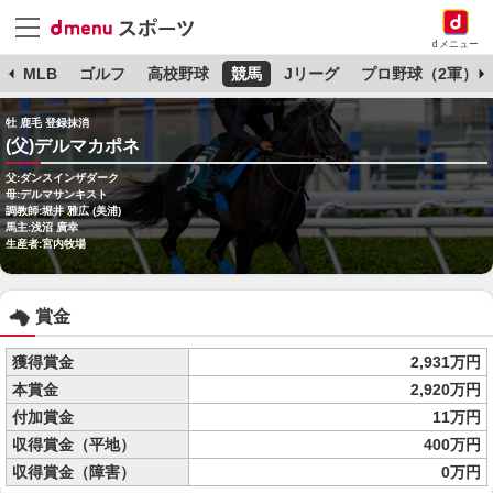
dメニュー
球
MLB
ゴルフ
高校野球
競馬
Jリーグ
プロ野球（2軍）
牡 鹿毛 登録抹消
(父)デルマカポネ
父:ダンスインザダーク
母:デルマサンキスト
調教師:堀井 雅広 (美浦)
馬主:浅沼 廣幸
生産者:宮内牧場
賞金
獲得賞金
2,931万円
本賞金
2,920万円
付加賞金
11万円
収得賞金（平地）
400万円
収得賞金（障害）
0万円