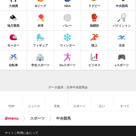
大相撲
Bリーグ
NBA
ラグビー
中央競馬
地方競馬
卓球
バレー
格闘技
バドミントン
モーター
フィギュア
ウィンター
陸上
水泳
自転車
学生スポーツ
Doスポーツ
ビジネス
eスポーツ
データ提供：日本中央競馬会
TOP
ニュース
天気
スポーツ
占い
すべて
スポーツ
中央競馬
サイトご利用にあたって