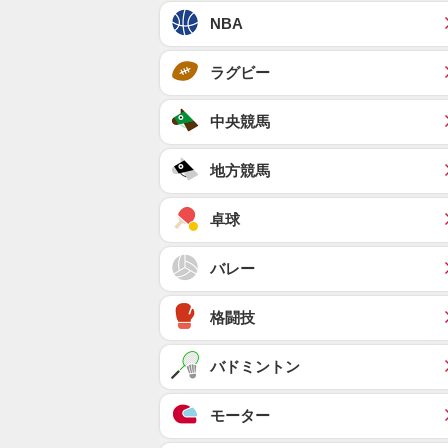
NBA
ラグビー
中央競馬
地方競馬
卓球
バレー
格闘技
バドミントン
モーター