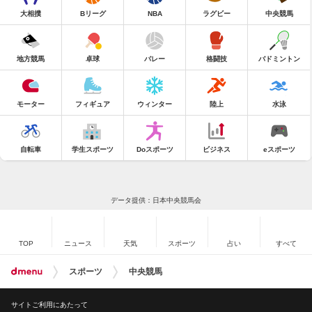
大相撲
Bリーグ
NBA
ラグビー
中央競馬
地方競馬
卓球
バレー
格闘技
バドミントン
モーター
フィギュア
ウィンター
陸上
水泳
自転車
学生スポーツ
Doスポーツ
ビジネス
eスポーツ
データ提供：日本中央競馬会
TOP
ニュース
天気
スポーツ
占い
すべて
スポーツ
中央競馬
サイトご利用にあたって