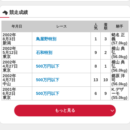
競走成績
人
着
年月日
レース
騎手
気
順
2002年
蛯名 正
8月3日
鳥屋野特別
1
3
義
新潟
(57.0kg)
2002年
横山 典
5月12日
石和特別
9
2
弘
東京
(56.0kg)
2002年
横山 典
4月27日
500万円以下
8
1
弘
東京
(56.0kg)
2002年
郷原 洋
4月7日
500万円以下
13
10
司
中山
(56.0kg)
2001年
K.デザ
6月2日
500万円以下
6
9
ーモ
東京
(55.0kg)
もっと見る