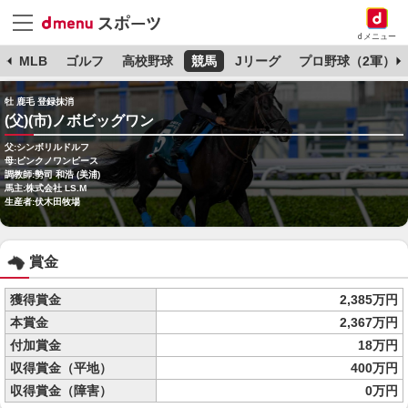
dメニュー
球
MLB
ゴルフ
高校野球
競馬
Jリーグ
プロ野球（2軍）
牡 鹿毛 登録抹消
(父)(市)ノボビッグワン
父:シンボリルドルフ
母:ピンクノワンピース
調教師:勢司 和浩 (美浦)
馬主:株式会社 LS.M
生産者:伏木田牧場
賞金
獲得賞金
2,385万円
本賞金
2,367万円
付加賞金
18万円
収得賞金（平地）
400万円
収得賞金（障害）
0万円