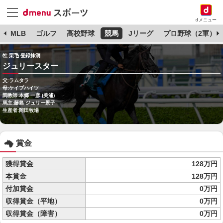
dメニュー
球
MLB
ゴルフ
高校野球
競馬
Jリーグ
プロ野球（2軍）
牡 栗毛 登録抹消
ジュリースター
父:ラムタラ
母:ケイプハイツ
調教師:本郷 一彦 (美浦)
馬主:藤島 ジュリー景子
生産者:岡田牧場
賞金
獲得賞金
128万円
本賞金
128万円
付加賞金
0万円
収得賞金（平地）
0万円
収得賞金（障害）
0万円