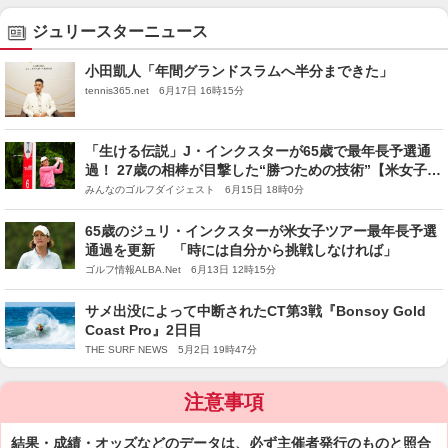
ジュリースターニュース
小田凱人「年間グランドスラムへ半分まできた」
tennis365.net 6月17日 16時15分
「生ける伝説」J・インクスターが65歳で最年長予選通
過！ 27歳の相棒が目撃した“勝つための技術”【米女子ツ
アー】
みんなのゴルフダイジェスト 6月15日 18時0分
65歳のジュリ・インクスターが米女子ツアー最年長予選
通過を更新 「時には自分から挑戦しなければ」
ゴルフ情報ALBA.Net 6月13日 12時15分
サメ出没によって中断されたCT第3戦『Bonsoy Gold
Coast Pro』2日目
THE SURF NEWS 5月2日 19時47分
注意事項
結果・成績・オッズなどのデータは、必ず主催者発行のものと照合