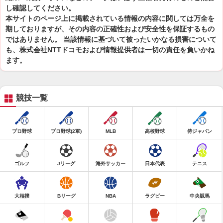
し確認してください。
本サイトのページ上に掲載されている情報の内容に関しては万全を
期しておりますが、その内容の正確性および安全性を保証するもの
ではありません。 当該情報に基づいて被ったいかなる損害について
も、株式会社NTTドコモおよび情報提供者は一切の責任を負いかね
ます。
競技一覧
プロ野球
プロ野球(2軍)
MLB
高校野球
侍ジャパン
ゴルフ
Jリーグ
海外サッカー
日本代表
テニス
大相撲
Bリーグ
NBA
ラグビー
中央競馬