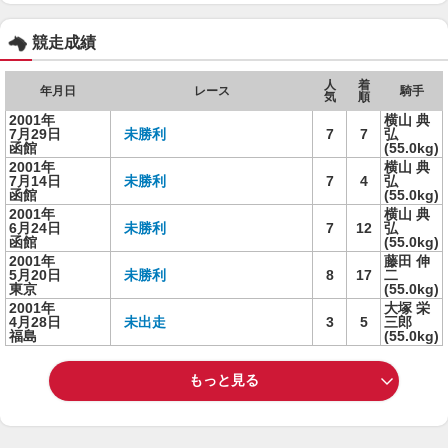
競走成績
人
着
年月日
レース
騎手
気
順
2001年
横山 典
7月29日
未勝利
7
7
弘
函館
(55.0kg)
2001年
横山 典
7月14日
未勝利
7
4
弘
函館
(55.0kg)
2001年
横山 典
6月24日
未勝利
7
12
弘
函館
(55.0kg)
2001年
藤田 伸
5月20日
未勝利
8
17
二
東京
(55.0kg)
2001年
大塚 栄
4月28日
未出走
3
5
三郎
福島
(55.0kg)
もっと見る