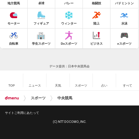
地方競馬
卓球
バレー
格闘技
バドミントン
モーター
フィギュア
ウィンター
陸上
水泳
自転車
学生スポーツ
Doスポーツ
ビジネス
eスポーツ
データ提供：日本中央競馬会
TOP
ニュース
天気
スポーツ
占い
すべて
スポーツ
中央競馬
サイトご利用にあたって
(C) NTT DOCOMO, INC.