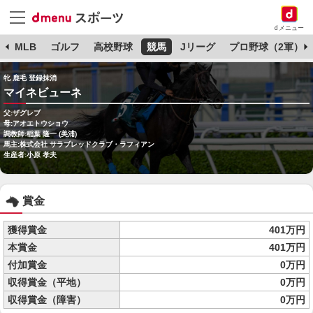
dメニュー
球
MLB
ゴルフ
高校野球
競馬
Jリーグ
プロ野球（2軍）
牝 鹿毛 登録抹消
マイネビューネ
父:ザグレブ
母:アオエトウショウ
調教師:稲葉 隆一 (美浦)
馬主:株式会社 サラブレッドクラブ・ラフィアン
生産者:小原 孝夫
賞金
獲得賞金
401万円
本賞金
401万円
付加賞金
0万円
収得賞金（平地）
0万円
収得賞金（障害）
0万円