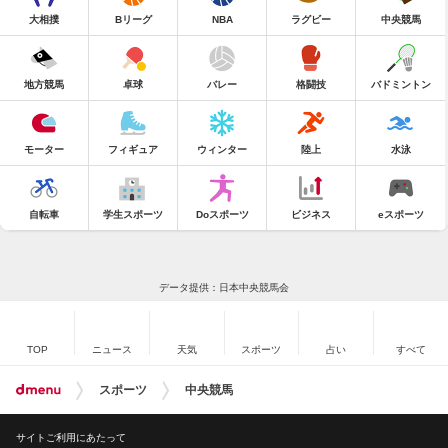
大相撲
Bリーグ
NBA
ラグビー
中央競馬
地方競馬
卓球
バレー
格闘技
バドミントン
モーター
フィギュア
ウィンター
陸上
水泳
自転車
学生スポーツ
Doスポーツ
ビジネス
eスポーツ
データ提供：日本中央競馬会
TOP
ニュース
天気
スポーツ
占い
すべて
スポーツ
中央競馬
サイトご利用にあたって