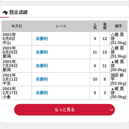
競走成績
人
着
年月日
レース
騎手
気
順
2001年
△梶 晃
9月8日
未勝利
9
12
啓
中山
(51.0kg)
2001年
△梶 晃
8月25日
未勝利
11
15
啓
新潟
(51.0kg)
2001年
▲梶 晃
7月29日
未勝利
6
11
啓
新潟
(50.0kg)
2001年
池田 鉄
3月11日
未勝利
10
8
平
中京
(53.0kg)
2001年
▲梶 晃
2月17日
未勝利
6
3
啓
小倉
(50.0kg)
もっと見る