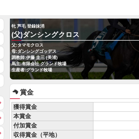
牝 芦毛 登録抹消
(父)ダンシングクロス
父:タマモクロス
母:ダンシングゴッデス
調教師:伊藤 圭三 (美浦)
馬主:有限会社 グランド牧場
生産者:グランド牧場
賞金
獲得賞金
本賞金
付加賞金
収得賞金（平地）