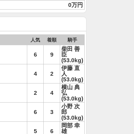
0万円
人気
着順
騎手
柴田 善
6
9
臣
(53.0kg)
伊藤 直
4
2
人
(53.0kg)
横山 典
2
4
弘
(53.0kg)
小野 次
6
3
郎
(53.0kg)
岡部 幸
5
6
雄