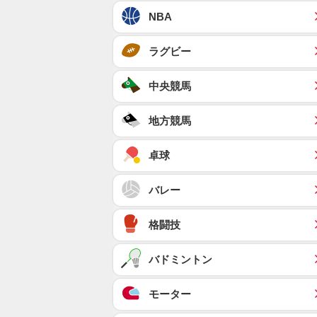
NBA
ラグビー
中央競馬
地方競馬
卓球
バレー
格闘技
バドミントン
モーター