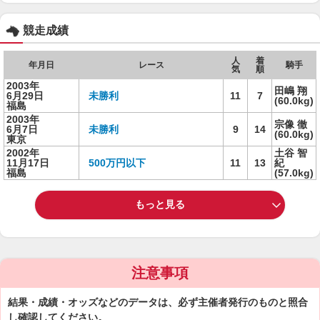
競走成績
人
着
年月日
レース
騎手
気
順
2003年
田嶋 翔
6月29日
未勝利
11
7
(60.0kg)
福島
2003年
宗像 徹
6月7日
未勝利
9
14
(60.0kg)
東京
2002年
土谷 智
11月17日
500万円以下
11
13
紀
福島
(57.0kg)
もっと見る
注意事項
結果・成績・オッズなどのデータは、必ず主催者発行のものと照合
し確認してください。