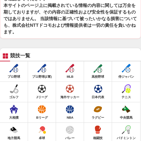
本サイトのページ上に掲載されている情報の内容に関しては万全を
期しておりますが、その内容の正確性および安全性を保証するもの
ではありません。 当該情報に基づいて被ったいかなる損害について
も、株式会社NTTドコモおよび情報提供者は一切の責任を負いかね
ます。
競技一覧
プロ野球
プロ野球(2軍)
MLB
高校野球
侍ジャパン
ゴルフ
Jリーグ
海外サッカー
日本代表
テニス
大相撲
Bリーグ
NBA
ラグビー
中央競馬
地方競馬
卓球
バレー
格闘技
バドミントン