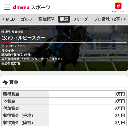
dメニュー
球
MLB
ゴルフ
高校野球
競馬
Jリーグ
プロ野球（2軍）
牡 鹿毛 登録抹消
(父)ウィルビースター
父:メジロライアン
母:ウイル
調教師:中島 敏文 (美浦)
馬主:株式会社 ヒダカ・ブリーダーズ・ユニオン
生産者:佐竹 哲
賞金
獲得賞金
0万円
本賞金
0万円
付加賞金
0万円
収得賞金（平地）
0万円
収得賞金（障害）
0万円