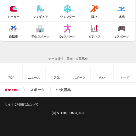
モーター
フィギュア
ウィンター
陸上
水泳
自転車
学生スポーツ
Doスポーツ
ビジネス
eスポーツ
データ提供：日本中央競馬会
TOP
ニュース
天気
スポーツ
占い
すべて
スポーツ
中央競馬
サイトご利用にあたって
(C) NTT DOCOMO, INC.