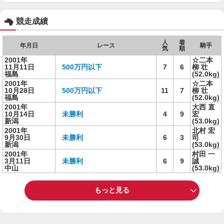
競走成績
人
着
年月日
レース
騎手
気
順
2001年
☆二本
11月11日
500万円以下
7
6
柳 壮
福島
(52.0kg)
2001年
☆二本
10月28日
500万円以下
11
7
柳 壮
福島
(52.0kg)
2001年
大西 直
10月14日
未勝利
4
9
宏
新潟
(53.0kg)
2001年
北村 宏
9月30日
未勝利
6
3
司
新潟
(53.0kg)
2001年
村田 一
3月11日
未勝利
6
9
誠
中山
(53.0kg)
もっと見る