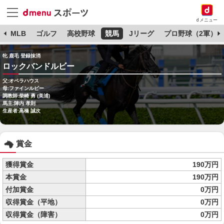
dメニュー
球
MLB
ゴルフ
高校野球
競馬
Jリーグ
プロ野球（2軍）
牝 鹿毛 登録抹消
ロックバンドルビー
父:オペラハウス
母:ファインルビー
調教師:柴崎 勇 (美浦)
馬主:陣内 孝則
生産者:高橋 誠次
賞金
獲得賞金
190万円
本賞金
190万円
付加賞金
0万円
収得賞金（平地）
0万円
収得賞金（障害）
0万円