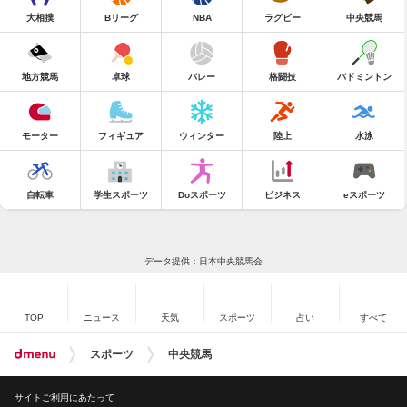
大相撲
Bリーグ
NBA
ラグビー
中央競馬
地方競馬
卓球
バレー
格闘技
バドミントン
モーター
フィギュア
ウィンター
陸上
水泳
自転車
学生スポーツ
Doスポーツ
ビジネス
eスポーツ
データ提供：日本中央競馬会
TOP
ニュース
天気
スポーツ
占い
すべて
スポーツ
中央競馬
サイトご利用にあたって