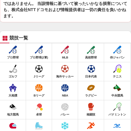
ではありません。 当該情報に基づいて被ったいかなる損害について
も、株式会社NTTドコモおよび情報提供者は一切の責任を負いかね
ます。
競技一覧
プロ野球
プロ野球(2軍)
MLB
高校野球
侍ジャパン
ゴルフ
Jリーグ
海外サッカー
日本代表
テニス
大相撲
Bリーグ
NBA
ラグビー
中央競馬
地方競馬
卓球
バレー
格闘技
バドミントン