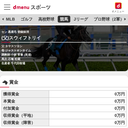
dメニュー
球
MLB
ゴルフ
高校野球
競馬
Jリーグ
プロ野球（2軍）
セン 黒鹿毛 登録抹消
(父)スウィフトリイ
父:タヤスツヨシ
母:ジャストオンタイム
調教師:小林 常泰 (美浦)
馬主:石橋 松蔵
生産者:千代田牧場
賞金
獲得賞金
0万円
本賞金
0万円
付加賞金
0万円
収得賞金（平地）
0万円
収得賞金（障害）
0万円