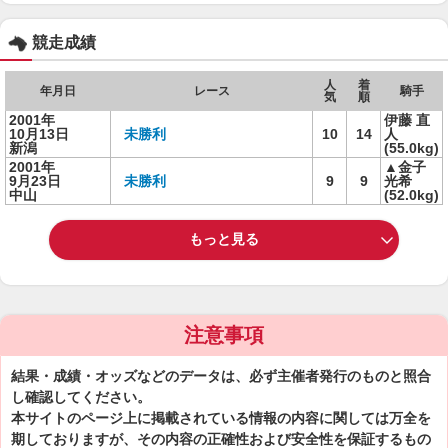
競走成績
人
着
年月日
レース
騎手
気
順
2001年
伊藤 直
10月13日
未勝利
10
14
人
新潟
(55.0kg)
2001年
▲金子
9月23日
未勝利
9
9
光希
中山
(52.0kg)
もっと見る
注意事項
結果・成績・オッズなどのデータは、必ず主催者発行のものと照合
し確認してください。
本サイトのページ上に掲載されている情報の内容に関しては万全を
期しておりますが、その内容の正確性および安全性を保証するもの