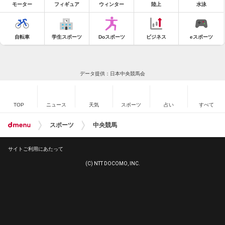
モーター
フィギュア
ウィンター
陸上
水泳
自転車
学生スポーツ
Doスポーツ
ビジネス
eスポーツ
データ提供：日本中央競馬会
TOP
ニュース
天気
スポーツ
占い
すべて
スポーツ
中央競馬
サイトご利用にあたって
(C) NTT DOCOMO, INC.