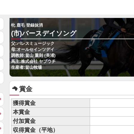
牝 鹿毛 登録抹消
(市)バースデイソング
父:パレスミュージック
母:オールセインツデイ
調教師:畠山 重則 (美浦)
馬主:株式会社 ヤブウチ
生産者:畠山牧場
賞金
獲得賞金
本賞金
付加賞金
収得賞金（平地）