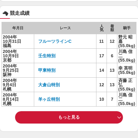
競走成績
人
着
年月日
レース
騎手
気
順
2004年
野元 昭
10月31日
フルーツラインC
11
12
嘉
福島
(55.0kg)
2004年
川島 信
10月9日
壬生特別
17
6
二
京都
(55.0kg)
2004年
幸 英明
9月25日
甲東特別
14
13
(55.0kg)
阪神
2004年
斉藤 正
9月4日
大倉山特別
12
13
弘
札幌
(55.0kg)
2004年
川島 信
8月14日
羊ヶ丘特別
10
7
二
札幌
(55.0kg)
もっと見る