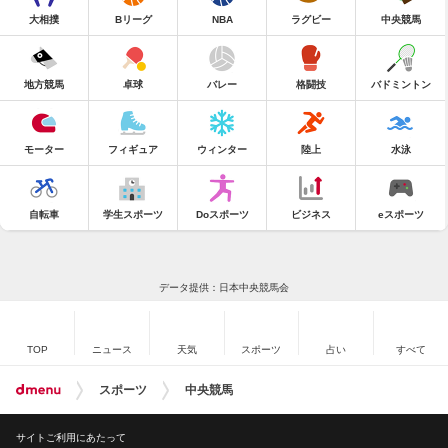
大相撲
Bリーグ
NBA
ラグビー
中央競馬
地方競馬
卓球
バレー
格闘技
バドミントン
モーター
フィギュア
ウィンター
陸上
水泳
自転車
学生スポーツ
Doスポーツ
ビジネス
eスポーツ
データ提供：日本中央競馬会
TOP
ニュース
天気
スポーツ
占い
すべて
スポーツ
中央競馬
サイトご利用にあたって