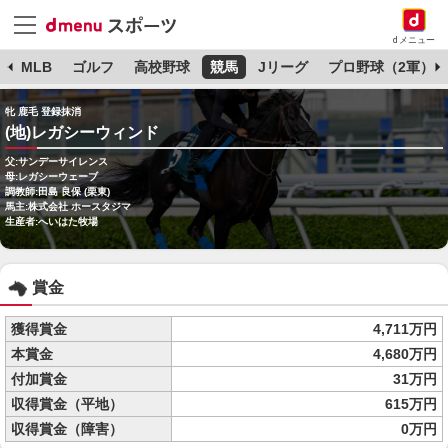
dメニュー
球
MLB
ゴルフ
高校野球
競馬
Jリーグ
プロ野球（2軍）
牝 鹿毛 登録抹消
(地)レガシーウィンド
父:サンデーサイレンス
母:レガシーウェーブ
調教師:田島 良保 (栗東)
馬主:株式会社 ホースタジマ
生産者:へいはた牧場
賞金
獲得賞金
4,711万円
本賞金
4,680万円
付加賞金
31万円
収得賞金（平地）
615万円
収得賞金（障害）
0万円