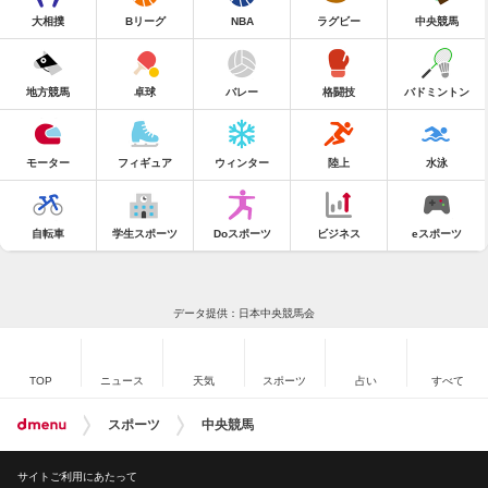
大相撲
Bリーグ
NBA
ラグビー
中央競馬
地方競馬
卓球
バレー
格闘技
バドミントン
モーター
フィギュア
ウィンター
陸上
水泳
自転車
学生スポーツ
Doスポーツ
ビジネス
eスポーツ
データ提供：日本中央競馬会
TOP
ニュース
天気
スポーツ
占い
すべて
スポーツ
中央競馬
サイトご利用にあたって