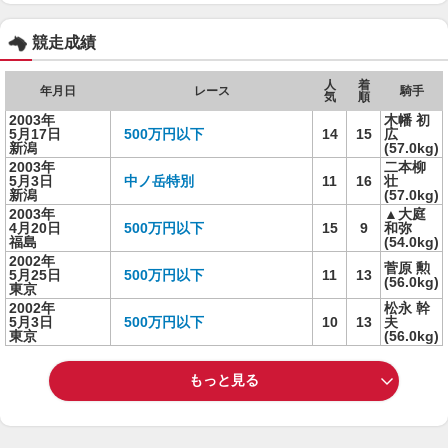
競走成績
人
着
年月日
レース
騎手
気
順
2003年
木幡 初
5月17日
500万円以下
14
15
広
新潟
(57.0kg)
2003年
二本柳
5月3日
中ノ岳特別
11
16
壮
新潟
(57.0kg)
2003年
▲大庭
4月20日
500万円以下
15
9
和弥
福島
(54.0kg)
2002年
菅原 勲
5月25日
500万円以下
11
13
(56.0kg)
東京
2002年
松永 幹
5月3日
500万円以下
10
13
夫
東京
(56.0kg)
もっと見る