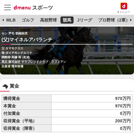
dメニュー
球
MLB
ゴルフ
高校野球
競馬
Jリーグ
プロ野球（2軍）
セン 芦毛 登録抹消
(父)マイネルアバランチ
父:タマモクロス
母:ダイアモンドエリナ
調教師:高橋 裕 (美浦)
馬主:株式会社 サラブレッドクラブ・ラフィアン
生産者:増本牧場
賞金
獲得賞金
970万円
本賞金
970万円
付加賞金
0万円
収得賞金（平地）
200万円
収得賞金（障害）
0万円