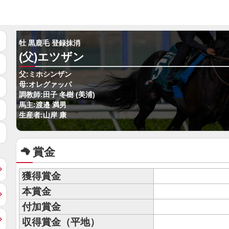
牡 黒鹿毛 登録抹消
(父)エツザン
父:ミホシンザン
母:オレグァッパ
調教師:田子 冬樹 (美浦)
馬主:渡邉 満男
生産者:山岸 康
賞金
獲得賞金
本賞金
付加賞金
収得賞金（平地）