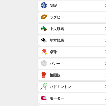
NBA
ラグビー
中央競馬
地方競馬
卓球
バレー
格闘技
バドミントン
モーター