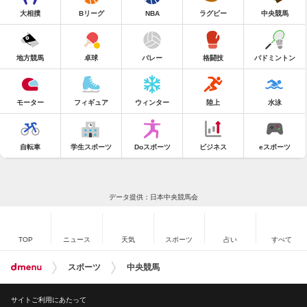
大相撲
Bリーグ
NBA
ラグビー
中央競馬
地方競馬
卓球
バレー
格闘技
バドミントン
モーター
フィギュア
ウィンター
陸上
水泳
自転車
学生スポーツ
Doスポーツ
ビジネス
eスポーツ
データ提供：日本中央競馬会
TOP
ニュース
天気
スポーツ
占い
すべて
スポーツ
中央競馬
サイトご利用にあたって