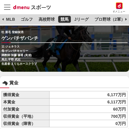
dメニュー
球
MLB
ゴルフ
高校野球
競馬
Jリーグ
プロ野球（2軍）
牡 栗毛 登録抹消
ゲンパチザパンチ
父:ジェネラス
母:ゲンパチキャリー
調教師:加藤 修甫 (美浦)
馬主:平野 武志
生産者:えりもホースクラブ
賞金
獲得賞金
6,177万円
本賞金
6,117万円
付加賞金
60万円
収得賞金（平地）
700万円
収得賞金（障害）
0万円