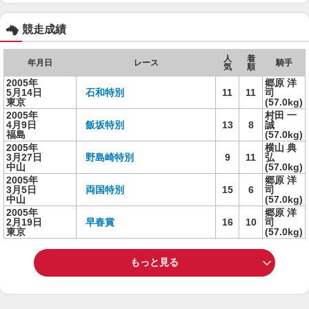
競走成績
人
着
年月日
レース
騎手
気
順
2005年
郷原 洋
5月14日
石和特別
11
11
司
東京
(57.0kg)
2005年
村田 一
4月9日
飯坂特別
13
8
誠
福島
(57.0kg)
2005年
横山 典
3月27日
野島崎特別
9
11
弘
中山
(57.0kg)
2005年
郷原 洋
3月5日
両国特別
15
6
司
中山
(57.0kg)
2005年
郷原 洋
2月19日
早春賞
16
10
司
東京
(57.0kg)
もっと見る