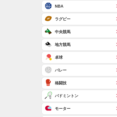
NBA
ラグビー
中央競馬
地方競馬
卓球
バレー
格闘技
バドミントン
モーター