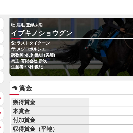
牡 鹿毛 登録抹消
イブキノショウグン
父:ラストタイクーン
母:メジロポルシエ
調教師:谷原 義明 (美浦)
馬主:有限会社 伊吹
生産者:中村 俊紀
賞金
獲得賞金
本賞金
付加賞金
収得賞金（平地）