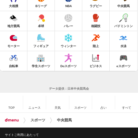
大相撲
Bリーグ
NBA
ラグビー
中央競馬
地方競馬
卓球
バレー
格闘技
バドミントン
モーター
フィギュア
ウィンター
陸上
水泳
自転車
学生スポーツ
Doスポーツ
ビジネス
eスポーツ
データ提供：日本中央競馬会
TOP
ニュース
天気
スポーツ
占い
すべて
スポーツ
中央競馬
サイトご利用にあたって