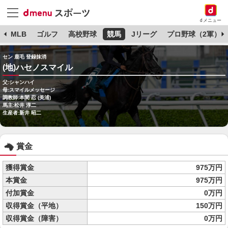
dメニュー
球
MLB
ゴルフ
高校野球
競馬
Jリーグ
プロ野球（2軍）
セン 鹿毛 登録抹消
(地)ハセノスマイル
父:シャンハイ
母:スマイルメッセージ
調教師:本間 忍 (美浦)
馬主:松井 淳二
生産者:新井 昭二
賞金
獲得賞金
975万円
本賞金
975万円
付加賞金
0万円
収得賞金（平地）
150万円
収得賞金（障害）
0万円