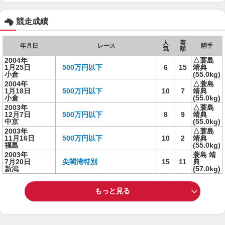
競走成績
人
着
年月日
レース
騎手
気
順
2004年
△蓑島
1月25日
500万円以下
6
15
靖典
小倉
(55.0kg)
2004年
△蓑島
1月18日
500万円以下
10
7
靖典
小倉
(55.0kg)
2003年
△蓑島
12月7日
500万円以下
8
9
靖典
中京
(55.0kg)
2003年
△蓑島
11月16日
500万円以下
10
2
靖典
福島
(55.0kg)
2003年
蓑島 靖
7月20日
尖閣湾特別
15
11
典
新潟
(57.0kg)
もっと見る