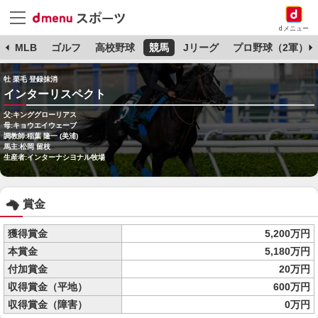
dメニュー
球
MLB
ゴルフ
高校野球
競馬
Jリーグ
プロ野球（2軍）
牡 栗毛 登録抹消
インターリスペクト
父:キンググローリアス
母:キョウエイウェーブ
調教師:稲葉 隆一 (美浦)
馬主:松岡 留枝
生産者:インターナシヨナル牧場
賞金
獲得賞金
5,200万円
本賞金
5,180万円
付加賞金
20万円
収得賞金（平地）
600万円
収得賞金（障害）
0万円