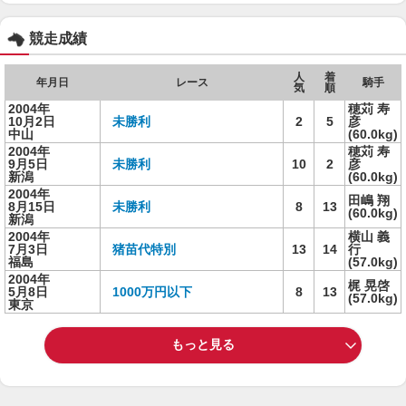
競走成績
人
着
年月日
レース
騎手
気
順
2004年
穂苅 寿
10月2日
未勝利
2
5
彦
中山
(60.0kg)
2004年
穂苅 寿
9月5日
未勝利
10
2
彦
新潟
(60.0kg)
2004年
田嶋 翔
8月15日
未勝利
8
13
(60.0kg)
新潟
2004年
横山 義
7月3日
猪苗代特別
13
14
行
福島
(57.0kg)
2004年
梶 晃啓
5月8日
1000万円以下
8
13
(57.0kg)
東京
もっと見る