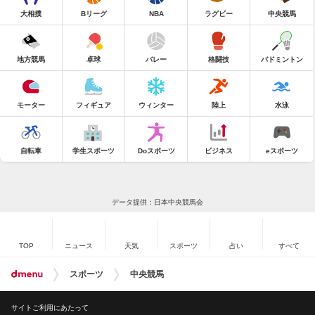
大相撲
Bリーグ
NBA
ラグビー
中央競馬
地方競馬
卓球
バレー
格闘技
バドミントン
モーター
フィギュア
ウィンター
陸上
水泳
自転車
学生スポーツ
Doスポーツ
ビジネス
eスポーツ
データ提供：日本中央競馬会
TOP
ニュース
天気
スポーツ
占い
すべて
スポーツ
中央競馬
サイトご利用にあたって