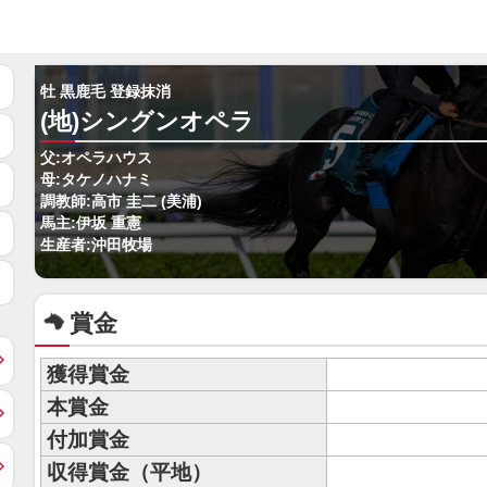
牡 黒鹿毛 登録抹消
(地)シングンオペラ
父:オペラハウス
母:タケノハナミ
調教師:高市 圭二 (美浦)
馬主:伊坂 重憲
生産者:沖田牧場
賞金
獲得賞金
本賞金
付加賞金
収得賞金（平地）