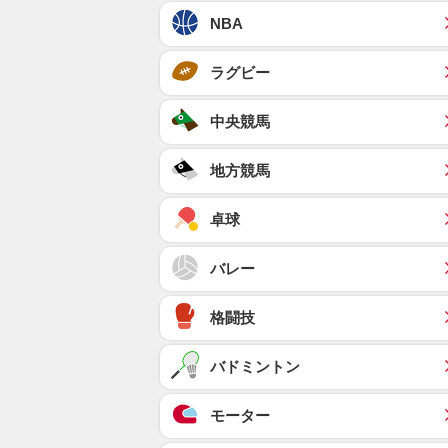
NBA
ラグビー
中央競馬
地方競馬
卓球
バレー
格闘技
バドミントン
モーター