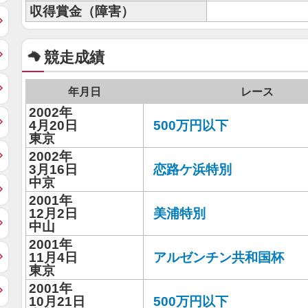
収得賞金（障害）
競走成績
年月日
レース
2002年
4月20日
500万円以下
東京
2002年
3月16日
恋路ケ浜特別
中京
2001年
12月2日
美浦特別
中山
2001年
11月4日
アルゼンチン共和国杯
東京
2001年
10月21日
500万円以下