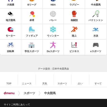
大相撲
Bリーグ
NBA
ラグビー
中央競馬
地方競馬
卓球
バレー
格闘技
バドミントン
モーター
フィギュア
ウィンター
陸上
水泳
自転車
学生スポーツ
Doスポーツ
ビジネス
eスポーツ
データ提供：日本中央競馬会
TOP
ニュース
天気
スポーツ
占い
すべて
スポーツ
中央競馬
サイトご利用にあたって