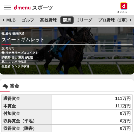
dメニュー
球
MLB
ゴルフ
高校野球
競馬
Jリーグ
プロ野球（2軍）
牝 鹿毛 登録抹消
スイートギムレット
父:モガミ
母:リテラリープロスペクト
調教師:畠山 重則 (美浦)
馬主:シンボリ牧場
生産者:シンボリ牧場
賞金
獲得賞金
111万円
本賞金
111万円
付加賞金
0万円
収得賞金（平地）
0万円
収得賞金（障害）
0万円