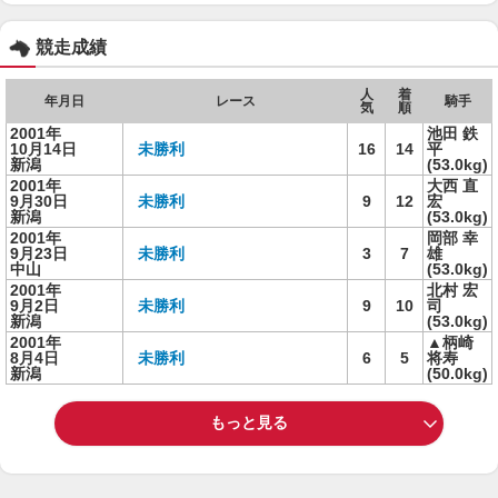
競走成績
人
着
年月日
レース
騎手
気
順
2001年
池田 鉄
10月14日
未勝利
16
14
平
新潟
(53.0kg)
2001年
大西 直
9月30日
未勝利
9
12
宏
新潟
(53.0kg)
2001年
岡部 幸
9月23日
未勝利
3
7
雄
中山
(53.0kg)
2001年
北村 宏
9月2日
未勝利
9
10
司
新潟
(53.0kg)
2001年
▲柄崎
8月4日
未勝利
6
5
将寿
新潟
(50.0kg)
もっと見る