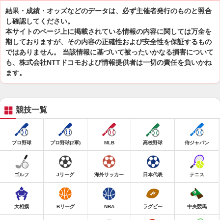
結果・成績・オッズなどのデータは、必ず主催者発行のものと照合
し確認してください。
本サイトのページ上に掲載されている情報の内容に関しては万全を
期しておりますが、その内容の正確性および安全性を保証するもの
ではありません。 当該情報に基づいて被ったいかなる損害について
も、株式会社NTTドコモおよび情報提供者は一切の責任を負いかね
ます。
競技一覧
プロ野球
プロ野球(2軍)
MLB
高校野球
侍ジャパン
ゴルフ
Jリーグ
海外サッカー
日本代表
テニス
大相撲
Bリーグ
NBA
ラグビー
中央競馬