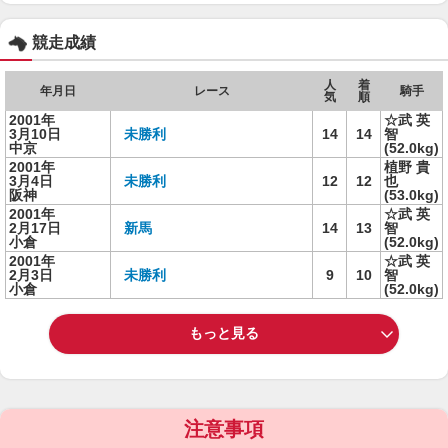
競走成績
人
着
年月日
レース
騎手
気
順
2001年
☆武 英
3月10日
未勝利
14
14
智
中京
(52.0kg)
2001年
植野 貴
3月4日
未勝利
12
12
也
阪神
(53.0kg)
2001年
☆武 英
2月17日
新馬
14
13
智
小倉
(52.0kg)
2001年
☆武 英
2月3日
未勝利
9
10
智
小倉
(52.0kg)
もっと見る
注意事項