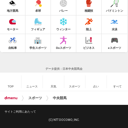
地方競馬
卓球
バレー
格闘技
バドミントン
モーター
フィギュア
ウィンター
陸上
水泳
自転車
学生スポーツ
Doスポーツ
ビジネス
eスポーツ
データ提供：日本中央競馬会
TOP
ニュース
天気
スポーツ
占い
すべて
スポーツ
中央競馬
サイトご利用にあたって
(C) NTT DOCOMO, INC.