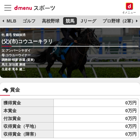
dメニュー
球
MLB
ゴルフ
高校野球
競馬
Jリーグ
プロ野球（2軍）
牝 鹿毛 登録抹消
(父)(市)コウユーキラリ
父:アンバーシヤダイ
母:コウユーウイナー
調教師:領家 政蔵 (栗東)
馬主:加治屋 康雄
生産者:滝本 健二
賞金
獲得賞金
0万円
本賞金
0万円
付加賞金
0万円
収得賞金（平地）
0万円
収得賞金（障害）
0万円