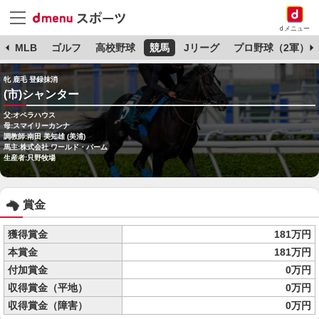
dメニュー
球
MLB
ゴルフ
高校野球
競馬
Jリーグ
プロ野球（2軍）
牝 鹿毛 登録抹消
(市)シャンター
父:オペラハウス
母:スマイリーカンナ
調教師:南田 美知雄 (美浦)
馬主:株式会社 ワールド・パーム
生産者:只野牧場
賞金
獲得賞金
181万円
本賞金
181万円
付加賞金
0万円
収得賞金（平地）
0万円
収得賞金（障害）
0万円