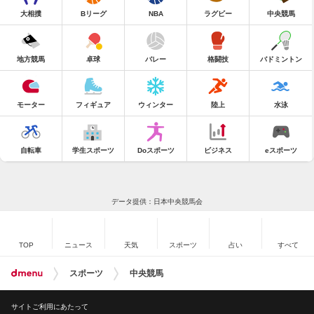
大相撲
Bリーグ
NBA
ラグビー
中央競馬
地方競馬
卓球
バレー
格闘技
バドミントン
モーター
フィギュア
ウィンター
陸上
水泳
自転車
学生スポーツ
Doスポーツ
ビジネス
eスポーツ
データ提供：日本中央競馬会
TOP
ニュース
天気
スポーツ
占い
すべて
スポーツ
中央競馬
サイトご利用にあたって