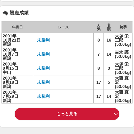
競走成績
人
着
年月日
レース
騎手
気
順
2001年
大塚 栄
10月21日
未勝利
8
16
三郎
新潟
(53.0kg)
2001年
吉永 護
10月7日
未勝利
7
14
(53.0kg)
新潟
2001年
大塚 栄
9月15日
未勝利
8
3
三郎
中山
(53.0kg)
2001年
大西 直
8月18日
未勝利
17
5
宏
新潟
(53.0kg)
2001年
大西 直
7月29日
未勝利
17
14
宏
新潟
(53.0kg)
もっと見る