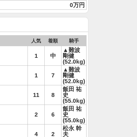
0万円
人気
着順
騎手
▲難波
1
中
剛健
(52.0kg)
▲難波
1
7
剛健
(52.0kg)
飯田 祐
11
8
史
(55.0kg)
飯田 祐
2
6
史
(55.0kg)
松永 幹
4
2
夫