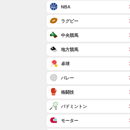
NBA
ラグビー
中央競馬
地方競馬
卓球
バレー
格闘技
バドミントン
モーター