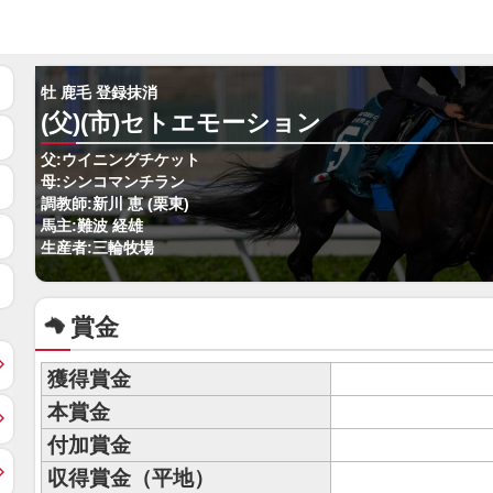
牡 鹿毛 登録抹消
(父)(市)セトエモーション
父:ウイニングチケット
母:シンコマンチラン
調教師:新川 恵 (栗東)
馬主:難波 経雄
生産者:三輪牧場
賞金
獲得賞金
本賞金
付加賞金
収得賞金（平地）