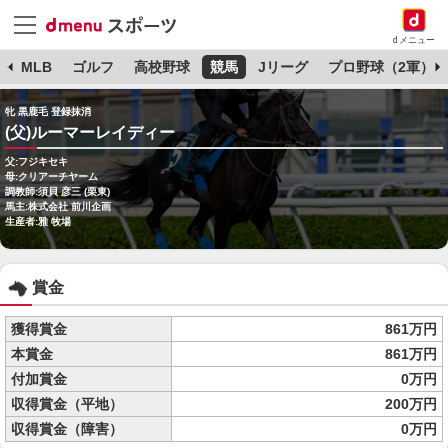
dメニュー
球
MLB
ゴルフ
高校野球
競馬
Jリーグ
プロ野球（2軍）
牝 黒鹿毛 登録抹消
(父)ルーマーレイディー
父:フジキセキ
母:クリアーチヤーム
調教師:須貝 彦三 (栗東)
馬主:株式会社 前川企画
生産者:雅 牧場
賞金
獲得賞金
861万円
本賞金
861万円
付加賞金
0万円
収得賞金（平地）
200万円
収得賞金（障害）
0万円