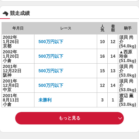
競走成績
人
着
年月日
レース
騎手
気
順
2002年
須貝 尚
1月26日
500万円以下
10
12
介
京都
(54.0kg)
2002年
▲西原
1月20日
500万円以下
16
14
玲奈
小倉
(51.0kg)
2001年
須貝 尚
12月22日
500万円以下
15
13
介
阪神
(53.0kg)
2001年
須貝 尚
12月8日
500万円以下
12
14
介
中京
(53.0kg)
2001年
渡辺 薫
8月11日
未勝利
3
1
彦
小倉
(53.0kg)
もっと見る