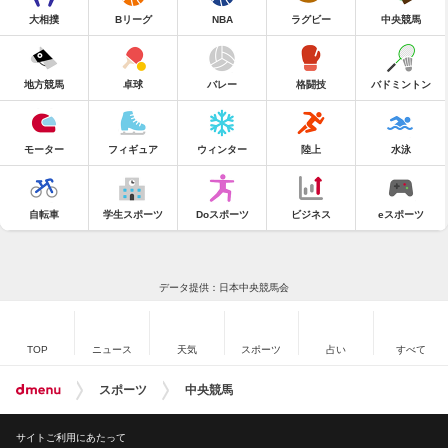
大相撲
Bリーグ
NBA
ラグビー
中央競馬
地方競馬
卓球
バレー
格闘技
バドミントン
モーター
フィギュア
ウィンター
陸上
水泳
自転車
学生スポーツ
Doスポーツ
ビジネス
eスポーツ
データ提供：日本中央競馬会
TOP
ニュース
天気
スポーツ
占い
すべて
スポーツ
中央競馬
サイトご利用にあたって