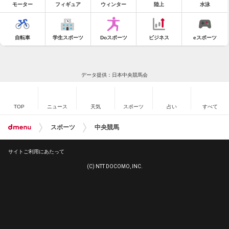
モーター
フィギュア
ウィンター
陸上
水泳
自転車
学生スポーツ
Doスポーツ
ビジネス
eスポーツ
データ提供：日本中央競馬会
TOP
ニュース
天気
スポーツ
占い
すべて
スポーツ
中央競馬
サイトご利用にあたって
(C) NTT DOCOMO, INC.