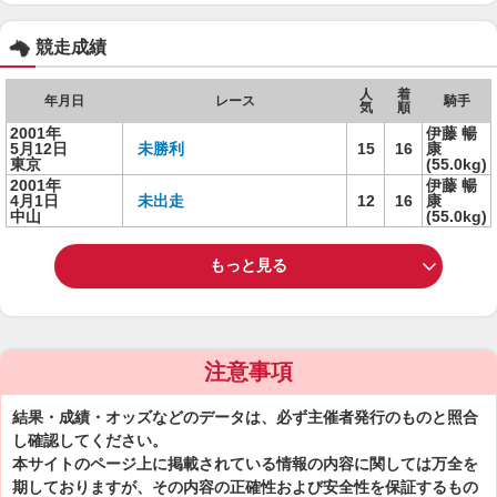
競走成績
人
着
年月日
レース
騎手
気
順
2001年
伊藤 暢
5月12日
未勝利
15
16
康
東京
(55.0kg)
2001年
伊藤 暢
4月1日
未出走
12
16
康
中山
(55.0kg)
もっと見る
注意事項
結果・成績・オッズなどのデータは、必ず主催者発行のものと照合
し確認してください。
本サイトのページ上に掲載されている情報の内容に関しては万全を
期しておりますが、その内容の正確性および安全性を保証するもの