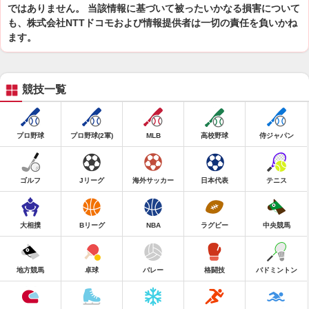
ではありません。 当該情報に基づいて被ったいかなる損害について
も、株式会社NTTドコモおよび情報提供者は一切の責任を負いかね
ます。
競技一覧
プロ野球
プロ野球(2軍)
MLB
高校野球
侍ジャパン
ゴルフ
Jリーグ
海外サッカー
日本代表
テニス
大相撲
Bリーグ
NBA
ラグビー
中央競馬
地方競馬
卓球
バレー
格闘技
バドミントン