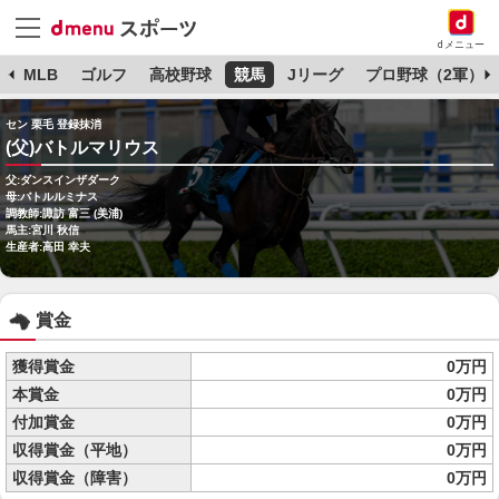
dメニュー
球
MLB
ゴルフ
高校野球
競馬
Jリーグ
プロ野球（2軍）
セン 栗毛 登録抹消
(父)バトルマリウス
父:ダンスインザダーク
母:バトルルミナス
調教師:諏訪 富三 (美浦)
馬主:宮川 秋信
生産者:高田 幸夫
賞金
獲得賞金
0万円
本賞金
0万円
付加賞金
0万円
収得賞金（平地）
0万円
収得賞金（障害）
0万円