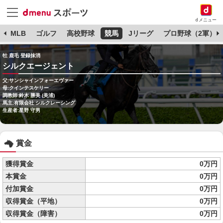
dメニュー
球
MLB
ゴルフ
高校野球
競馬
Jリーグ
プロ野球（2軍）
牡 鹿毛 登録抹消
シルクエージェント
父:サンシャインフォーエヴァー
母:クインテスケリー
調教師:鈴木 勝美 (美浦)
馬主:有限会社 シルクレーシング
生産者:星野 守男
賞金
獲得賞金
0万円
本賞金
0万円
付加賞金
0万円
収得賞金（平地）
0万円
収得賞金（障害）
0万円