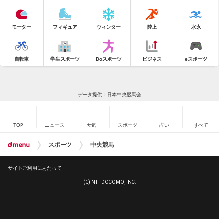
モーター
フィギュア
ウィンター
陸上
水泳
自転車
学生スポーツ
Doスポーツ
ビジネス
eスポーツ
データ提供：日本中央競馬会
TOP
ニュース
天気
スポーツ
占い
すべて
スポーツ
中央競馬
サイトご利用にあたって
(C) NTT DOCOMO, INC.