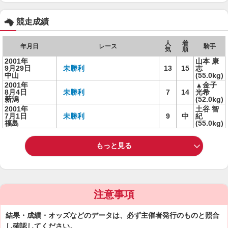
競走成績
人
着
年月日
レース
騎手
気
順
2001年
山本 康
9月29日
未勝利
13
15
志
中山
(55.0kg)
2001年
▲金子
8月4日
未勝利
7
14
光希
新潟
(52.0kg)
2001年
土谷 智
7月1日
未勝利
9
中
紀
福島
(55.0kg)
もっと見る
注意事項
結果・成績・オッズなどのデータは、必ず主催者発行のものと照合
し確認してください。