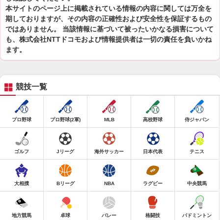
本サイトのページ上に掲載されている情報の内容に関しては万全を
期しておりますが、その内容の正確性および安全性を保証するもの
ではありません。 当該情報に基づいて被ったいかなる損害について
も、株式会社NTTドコモおよび情報提供者は一切の責任を負いかね
ます。
競技一覧
プロ野球
プロ野球(2軍)
MLB
高校野球
侍ジャパン
ゴルフ
Jリーグ
海外サッカー
日本代表
テニス
大相撲
Bリーグ
NBA
ラグビー
中央競馬
地方競馬
卓球
バレー
格闘技
バドミントン