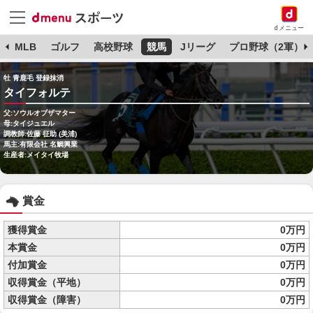
dメニュー
球
MLB
ゴルフ
高校野球
競馬
Jリーグ
プロ野球（2軍）
牡 青鹿毛 登録抹消
タイフォルテ
父:ソウルオブザマター
母:タイジュエル
調教師:佐藤 征助 (美浦)
馬主:有限会社 名鯛興業
生産者:メイタイ牧場
賞金
獲得賞金
0万円
本賞金
0万円
付加賞金
0万円
収得賞金（平地）
0万円
収得賞金（障害）
0万円