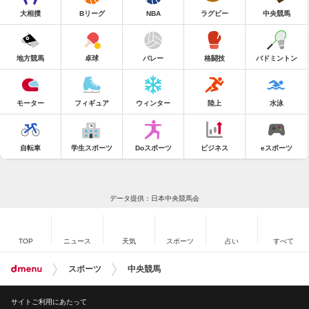
大相撲
Bリーグ
NBA
ラグビー
中央競馬
地方競馬
卓球
バレー
格闘技
バドミントン
モーター
フィギュア
ウィンター
陸上
水泳
自転車
学生スポーツ
Doスポーツ
ビジネス
eスポーツ
データ提供：日本中央競馬会
TOP
ニュース
天気
スポーツ
占い
すべて
スポーツ
中央競馬
サイトご利用にあたって