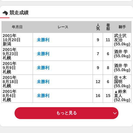
競走成績
人
着
年月日
レース
騎手
気
順
2001年
武士沢
10月20日
未勝利
9
11
友治
新潟
(55.0kg)
2001年
酒井 学
9月23日
未勝利
7
6
(55.0kg)
札幌
2001年
酒井 学
9月9日
未勝利
9
8
(55.0kg)
札幌
2001年
佐々木
8月18日
未勝利
12
6
国明
札幌
(55.0kg)
2001年
▲鈴来
8月4日
未勝利
16
15
直人
札幌
(52.0kg)
もっと見る