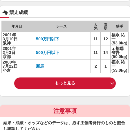
競走成績
人
着
年月日
レース
騎手
気
順
2001年
福永 祐
3月10日
500万円以下
11
12
一
阪神
(53.0kg)
2001年
▲畑端
2月3日
500万円以下
11
14
省吾
京都
(50.0kg)
2000年
福永 祐
7月22日
新馬
2
1
一
小倉
(53.0kg)
もっと見る
注意事項
結果・成績・オッズなどのデータは、必ず主催者発行のものと照合
し確認してください。