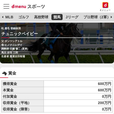
dメニュー
球
MLB
ゴルフ
高校野球
競馬
Jリーグ
プロ野球（2軍）
牝 鹿毛 登録抹消
チュニックベイビー
父:ダンツシアトル
母:ヒノクニレデイ
調教師:北橋 修二 (栗東)
馬主:吉田 三郎
生産者:鹿屋吉田牧場
賞金
獲得賞金
600万円
本賞金
600万円
付加賞金
0万円
収得賞金（平地）
200万円
収得賞金（障害）
0万円