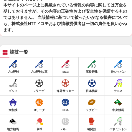
本サイトのページ上に掲載されている情報の内容に関しては万全を
期しておりますが、その内容の正確性および安全性を保証するもの
ではありません。 当該情報に基づいて被ったいかなる損害について
も、株式会社NTTドコモおよび情報提供者は一切の責任を負いかね
ます。
競技一覧
プロ野球
プロ野球(2軍)
MLB
高校野球
侍ジャパン
ゴルフ
Jリーグ
海外サッカー
日本代表
テニス
大相撲
Bリーグ
NBA
ラグビー
中央競馬
地方競馬
卓球
バレー
格闘技
バドミントン