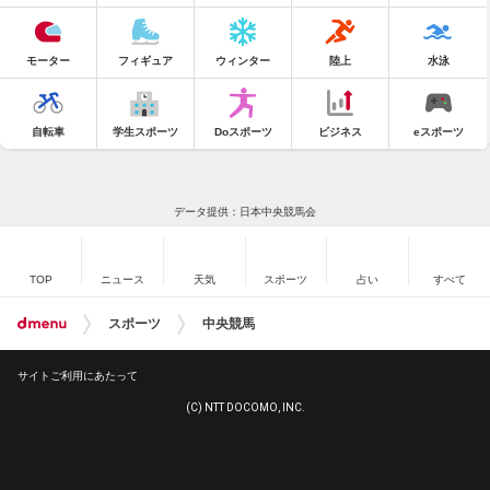
モーター
フィギュア
ウィンター
陸上
水泳
自転車
学生スポーツ
Doスポーツ
ビジネス
eスポーツ
データ提供：日本中央競馬会
TOP
ニュース
天気
スポーツ
占い
すべて
スポーツ
中央競馬
サイトご利用にあたって
(C) NTT DOCOMO, INC.