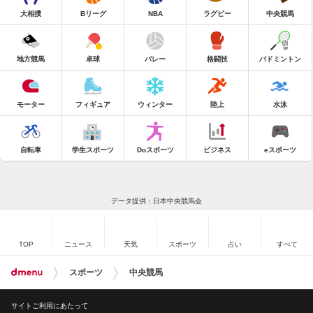
大相撲
Bリーグ
NBA
ラグビー
中央競馬
地方競馬
卓球
バレー
格闘技
バドミントン
モーター
フィギュア
ウィンター
陸上
水泳
自転車
学生スポーツ
Doスポーツ
ビジネス
eスポーツ
データ提供：日本中央競馬会
TOP
ニュース
天気
スポーツ
占い
すべて
スポーツ
中央競馬
サイトご利用にあたって