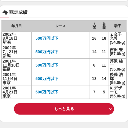
競走成績
人
着
年月日
レース
騎手
気
順
2002年
▲金子
8月18日
500万円以下
16
16
光希
新潟
(54.0kg)
2002年
吉田 豊
7月21日
500万円以下
14
11
(57.0kg)
新潟
2001年
芹沢 純
11月10日
500万円以下
6
11
一
福島
(55.0kg)
2001年
後藤 浩
11月4日
500万円以下
13
14
輝
東京
(55.0kg)
2001年
K.デザ
4月21日
500万円以下
7
5
ーモ
東京
(55.0kg)
もっと見る