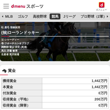
dメニュー
球
MLB
ゴルフ
高校野球
競馬
Jリーグ
プロ野球（2軍）
牡 鹿毛 登録抹消
(抽)ローランドゥキー
父:シャーディー
母:フオーチユンオブラブ
調教師:畠山 吉宏 (美浦)
馬主:斉藤 敏博
生産者:滝沢牧場
賞金
獲得賞金
1,442万円
本賞金
1,442万円
付加賞金
0万円
収得賞金（平地）
200万円
収得賞金（障害）
0万円