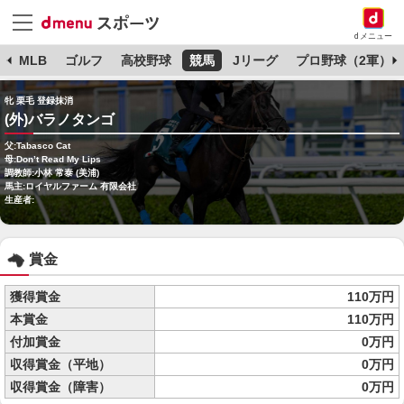
dメニュー
球
MLB
ゴルフ
高校野球
競馬
Jリーグ
プロ野球（2軍）
牝 栗毛 登録抹消
(外)バラノタンゴ
父:Tabasco Cat
母:Don’t Read My Lips
調教師:小林 常泰 (美浦)
馬主:ロイヤルファーム 有限会社
生産者:
賞金
獲得賞金
110万円
本賞金
110万円
付加賞金
0万円
収得賞金（平地）
0万円
収得賞金（障害）
0万円