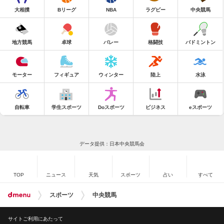
大相撲
Bリーグ
NBA
ラグビー
中央競馬
地方競馬
卓球
バレー
格闘技
バドミントン
モーター
フィギュア
ウィンター
陸上
水泳
自転車
学生スポーツ
Doスポーツ
ビジネス
eスポーツ
データ提供：日本中央競馬会
TOP
ニュース
天気
スポーツ
占い
すべて
スポーツ
中央競馬
サイトご利用にあたって