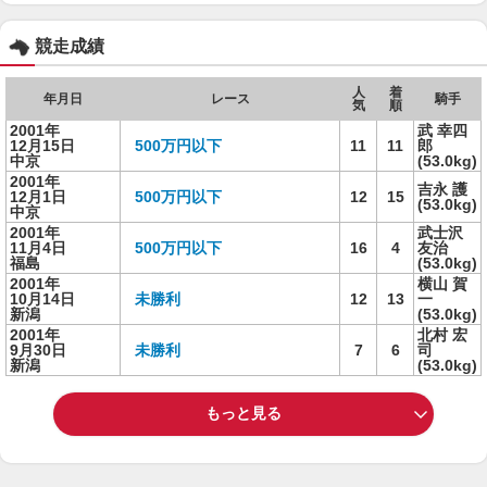
競走成績
人
着
年月日
レース
騎手
気
順
2001年
武 幸四
12月15日
500万円以下
11
11
郎
中京
(53.0kg)
2001年
吉永 護
12月1日
500万円以下
12
15
(53.0kg)
中京
2001年
武士沢
11月4日
500万円以下
16
4
友治
福島
(53.0kg)
2001年
横山 賀
10月14日
未勝利
12
13
一
新潟
(53.0kg)
2001年
北村 宏
9月30日
未勝利
7
6
司
新潟
(53.0kg)
もっと見る