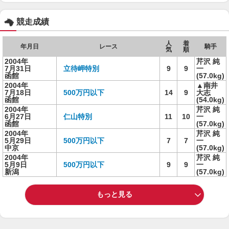
競走成績
人
着
年月日
レース
騎手
気
順
2004年
芹沢 純
7月31日
立待岬特別
9
9
一
函館
(57.0kg)
2004年
▲南井
7月18日
500万円以下
14
9
大志
函館
(54.0kg)
2004年
芹沢 純
6月27日
仁山特別
11
10
一
函館
(57.0kg)
2004年
芹沢 純
5月29日
500万円以下
7
7
一
中京
(57.0kg)
2004年
芹沢 純
5月9日
500万円以下
9
9
一
新潟
(57.0kg)
もっと見る