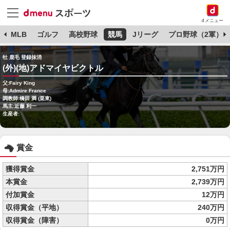
dメニュー
球
MLB
ゴルフ
高校野球
競馬
Jリーグ
プロ野球（2軍）
牡 鹿毛 登録抹消
(外)(地)アドマイヤビクトル
父:Fairy King
母:Admire France
調教師:橋田 満 (栗東)
馬主:近藤 利一
生産者:
賞金
獲得賞金
2,751万円
本賞金
2,739万円
付加賞金
12万円
収得賞金（平地）
240万円
収得賞金（障害）
0万円