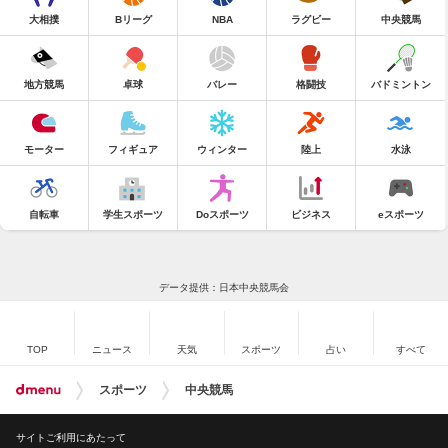
大相撲
Bリーグ
NBA
ラグビー
中央競馬
地方競馬
卓球
バレー
格闘技
バドミントン
モーター
フィギュア
ウィンター
陸上
水泳
自転車
学生スポーツ
Doスポーツ
ビジネス
eスポーツ
データ提供：日本中央競馬会
TOP
ニュース
天気
スポーツ
占い
すべて
スポーツ
中央競馬
サイトご利用にあたって