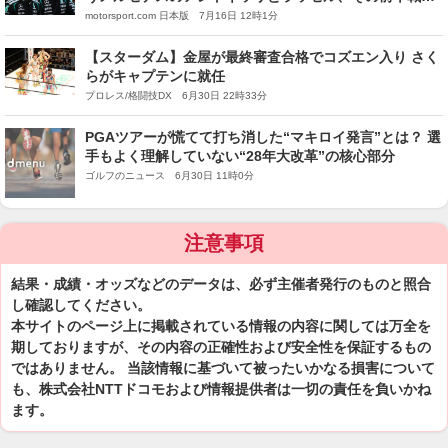
分析
motorsport.com 日本版 7月16日 12時1分
【スターダム】金屋が最終審査合格でコズエン入り さく
らがキャプテンに就任
プロレス/格闘技DX 6月30日 22時33分
PGAツアーが慌てて打ち消した“マキロイ発言”とは？ 選
手もよく理解していない“28年大改革”の核心部分
ゴルフのニュース 6月30日 11時0分
注意事項
結果・成績・オッズなどのデータは、必ず主催者発行のものと照合
し確認してください。
本サイトのページ上に掲載されている情報の内容に関しては万全を
期しておりますが、その内容の正確性および安全性を保証するもの
ではありません。 当該情報に基づいて被ったいかなる損害について
も、株式会社NTTドコモおよび情報提供者は一切の責任を負いかね
ます。