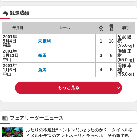
競走成績
人
着
年月日
レース
騎手
気
順
2001年
菊沢 隆
5月4日
未勝利
1
16
徳
福島
(55.0kg)
2001年
勝浦 正
1月13日
新馬
3
6
樹
中山
(55.0kg)
2001年
岡部 幸
1月6日
新馬
4
5
雄
中山
(55.0kg)
もっと見る
フェアリーダーニュース
ふたりの不運は“トントン”になったのか？ タイトル争
うメルセデスのアントネッリとラッセル、その前半戦を