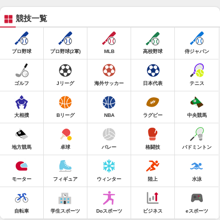
競技一覧
プロ野球
プロ野球(2軍)
MLB
高校野球
侍ジャパン
ゴルフ
Jリーグ
海外サッカー
日本代表
テニス
大相撲
Bリーグ
NBA
ラグビー
中央競馬
地方競馬
卓球
バレー
格闘技
バドミントン
モーター
フィギュア
ウィンター
陸上
水泳
自転車
学生スポーツ
Doスポーツ
ビジネス
eスポーツ