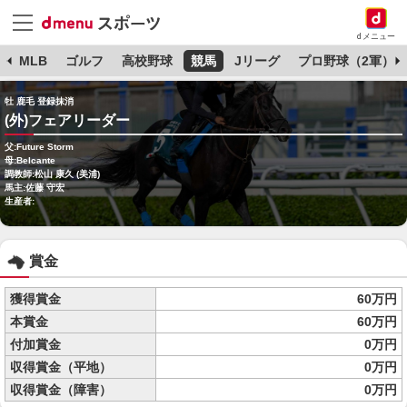
dメニュー
球
MLB
ゴルフ
高校野球
競馬
Jリーグ
プロ野球（2軍）
牡 鹿毛 登録抹消
(外)フェアリーダー
父:Future Storm
母:Belcante
調教師:松山 康久 (美浦)
馬主:佐藤 守宏
生産者:
賞金
獲得賞金
60万円
本賞金
60万円
付加賞金
0万円
収得賞金（平地）
0万円
収得賞金（障害）
0万円