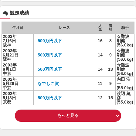
競走成績
人
着
年月日
レース
騎手
気
順
2003年
☆難波
7月6日
500万円以下
16
8
剛健
阪神
(56.0kg)
2003年
☆難波
6月21日
500万円以下
14
9
剛健
阪神
(56.0kg)
2003年
☆難波
6月1日
500万円以下
14
13
剛健
中京
(56.0kg)
2002年
内田 浩
5月26日
なでしこ賞
11
9
一
中京
(55.0kg)
2002年
渡辺 薫
5月3日
500万円以下
12
15
彦
京都
(55.0kg)
もっと見る