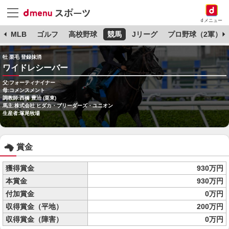
dメニュー
球
MLB
ゴルフ
高校野球
競馬
Jリーグ
プロ野球（2軍）
牡 栗毛 登録抹消
ワイドレシーバー
父:フォーティナイナー
母:コメンスメント
調教師:西橋 豊治 (栗東)
馬主:株式会社 ヒダカ・ブリーダーズ・ユニオン
生産者:塚尾牧場
賞金
獲得賞金
930万円
本賞金
930万円
付加賞金
0万円
収得賞金（平地）
200万円
収得賞金（障害）
0万円