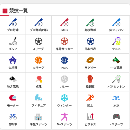
競技一覧
プロ野球
プロ野球(2軍)
MLB
高校野球
侍ジャパン
ゴルフ
Jリーグ
海外サッカー
日本代表
テニス
大相撲
Bリーグ
NBA
ラグビー
中央競馬
地方競馬
卓球
バレー
格闘技
バドミントン
モーター
フィギュア
ウィンター
陸上
水泳
自転車
学生スポーツ
Doスポーツ
ビジネス
eスポーツ