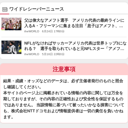
ワイドレシーバーニュース
父は偉大なアメフト選手 アメリカ代表の最終ラインに
入るA・フリーマンに集まる注目「息子はアメフト、バ
スケットもやっていて……」
theWORLD 6月24日 17時0分
NFLがなければサッカーアメリカ代表は世界トップ3にな
れる？ 選手を取られていると元NFLスター「アメフト
がサッカーを台無しにしている」
theWORLD 5月16日 22時0分
注意事項
結果・成績・オッズなどのデータは、必ず主催者発行のものと照合
し確認してください。
本サイトのページ上に掲載されている情報の内容に関しては万全を
期しておりますが、その内容の正確性および安全性を保証するもの
ではありません。 当該情報に基づいて被ったいかなる損害について
も、株式会社NTTドコモおよび情報提供者は一切の責任を負いかね
ます。