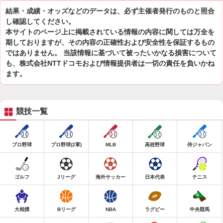
結果・成績・オッズなどのデータは、必ず主催者発行のものと照合
し確認してください。
本サイトのページ上に掲載されている情報の内容に関しては万全を
期しておりますが、その内容の正確性および安全性を保証するもの
ではありません。 当該情報に基づいて被ったいかなる損害について
も、株式会社NTTドコモおよび情報提供者は一切の責任を負いかね
ます。
競技一覧
プロ野球
プロ野球(2軍)
MLB
高校野球
侍ジャパン
ゴルフ
Jリーグ
海外サッカー
日本代表
テニス
大相撲
Bリーグ
NBA
ラグビー
中央競馬