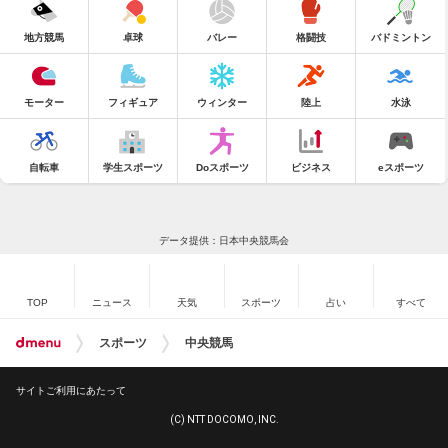
地方競馬
卓球
バレー
格闘技
バドミントン
モーター
フィギュア
ウィンター
陸上
水泳
自転車
学生スポーツ
Doスポーツ
ビジネス
eスポーツ
データ提供：日本中央競馬会
TOP
ニュース
天気
スポーツ
占い
すべて
スポーツ
中央競馬
サイトご利用にあたって
(C) NTT DOCOMO, INC.