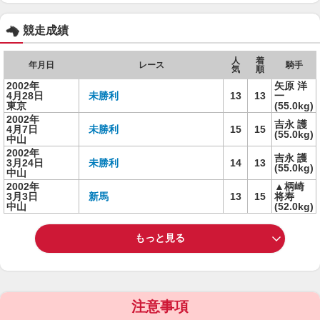
競走成績
人
着
年月日
レース
騎手
気
順
2002年
矢原 洋
4月28日
未勝利
13
13
一
東京
(55.0kg)
2002年
吉永 護
4月7日
未勝利
15
15
(55.0kg)
中山
2002年
吉永 護
3月24日
未勝利
14
13
(55.0kg)
中山
2002年
▲柄崎
3月3日
新馬
13
15
将寿
中山
(52.0kg)
もっと見る
注意事項