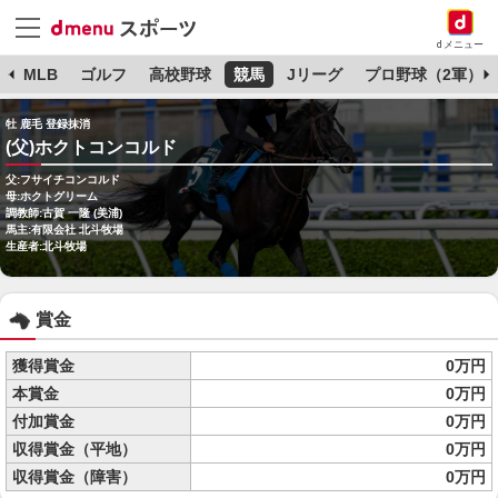
dメニュー
球
MLB
ゴルフ
高校野球
競馬
Jリーグ
プロ野球（2軍）
牡 鹿毛 登録抹消
(父)ホクトコンコルド
父:フサイチコンコルド
母:ホクトグリーム
調教師:古賀 一隆 (美浦)
馬主:有限会社 北斗牧場
生産者:北斗牧場
賞金
獲得賞金
0万円
本賞金
0万円
付加賞金
0万円
収得賞金（平地）
0万円
収得賞金（障害）
0万円