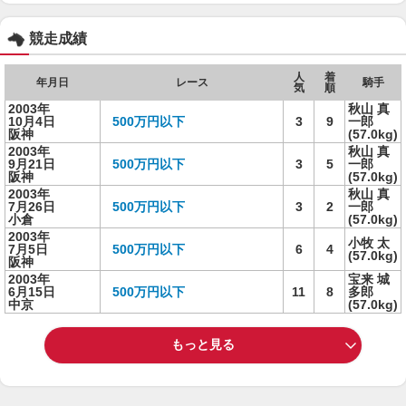
競走成績
人
着
年月日
レース
騎手
気
順
2003年
秋山 真
10月4日
500万円以下
3
9
一郎
阪神
(57.0kg)
2003年
秋山 真
9月21日
500万円以下
3
5
一郎
阪神
(57.0kg)
2003年
秋山 真
7月26日
500万円以下
3
2
一郎
小倉
(57.0kg)
2003年
小牧 太
7月5日
500万円以下
6
4
(57.0kg)
阪神
2003年
宝来 城
6月15日
500万円以下
11
8
多郎
中京
(57.0kg)
もっと見る