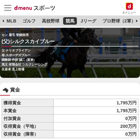
dメニュー
球
MLB
ゴルフ
高校野球
競馬
Jリーグ
プロ野球（2軍）
セン 鹿毛 登録抹消
(父)シルクスカイブルー
父:ナリタブライアン
母:スポーデズブルー
調教師:作田 誠二 (栗東)
馬主:有限会社 シルクレーシング
生産者:見上牧場
賞金
獲得賞金
1,795万円
本賞金
1,795万円
付加賞金
0万円
収得賞金（平地）
200万円
収得賞金（障害）
0万円