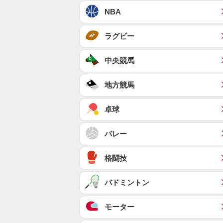
NBA
ラグビー
中央競馬
地方競馬
卓球
バレー
格闘技
バドミントン
モーター