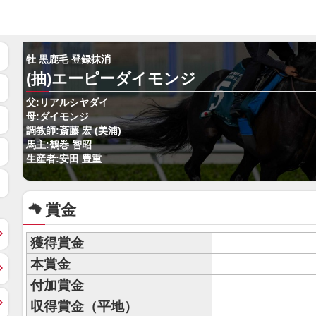
牡 黒鹿毛 登録抹消
(抽)エーピーダイモンジ
父:リアルシヤダイ
母:ダイモンジ
調教師:斎藤 宏 (美浦)
馬主:鶴巻 智昭
生産者:安田 豊重
賞金
獲得賞金
本賞金
付加賞金
収得賞金（平地）