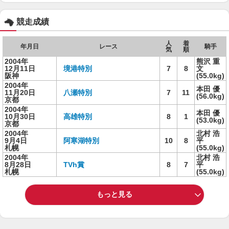
競走成績
人
着
年月日
レース
騎手
気
順
2004年
熊沢 重
12月11日
境港特別
7
8
文
阪神
(55.0kg)
2004年
本田 優
11月20日
八瀬特別
7
11
(56.0kg)
京都
2004年
本田 優
10月30日
高雄特別
8
1
(53.0kg)
京都
2004年
北村 浩
9月4日
阿寒湖特別
10
8
平
札幌
(55.0kg)
2004年
北村 浩
8月28日
TVh賞
8
7
平
札幌
(55.0kg)
もっと見る