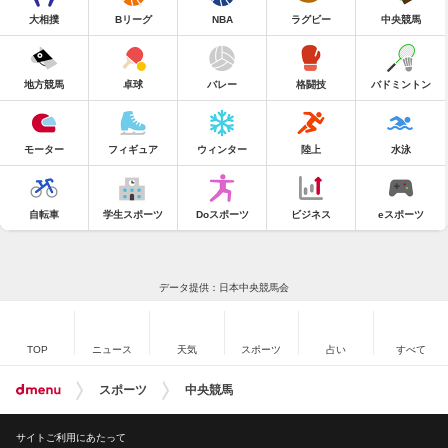
大相撲
Bリーグ
NBA
ラグビー
中央競馬
地方競馬
卓球
バレー
格闘技
バドミントン
モーター
フィギュア
ウィンター
陸上
水泳
自転車
学生スポーツ
Doスポーツ
ビジネス
eスポーツ
データ提供：日本中央競馬会
TOP
ニュース
天気
スポーツ
占い
すべて
スポーツ
中央競馬
サイトご利用にあたって