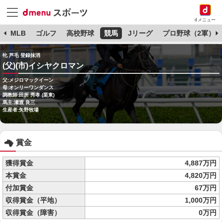
dメニュー
球
MLB
ゴルフ
高校野球
競馬
Jリーグ
プロ野球（2軍）
牝 芦毛 登録抹消
(父)(市)イシヤクロマン
父:メジロマックイーン
母:オンリーワンダンス
調教師:田所 秀孝 (栗東)
馬主:瀬渡 良三
生産者:矢野牧場
賞金
獲得賞金
4,887万円
本賞金
4,820万円
付加賞金
67万円
収得賞金（平地）
1,000万円
収得賞金（障害）
0万円