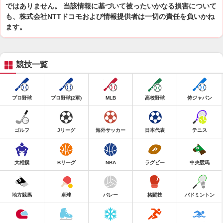
ではありません。 当該情報に基づいて被ったいかなる損害について
も、株式会社NTTドコモおよび情報提供者は一切の責任を負いかね
ます。
競技一覧
プロ野球
プロ野球(2軍)
MLB
高校野球
侍ジャパン
ゴルフ
Jリーグ
海外サッカー
日本代表
テニス
大相撲
Bリーグ
NBA
ラグビー
中央競馬
地方競馬
卓球
バレー
格闘技
バドミントン