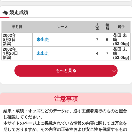
競走成績
人
着
年月日
レース
騎手
気
順
2002年
柴田 未
5月3日
未出走
7
6
崎
新潟
(53.0kg)
2002年
柴田 未
4月20日
未出走
4
7
崎
新潟
(53.0kg)
もっと見る
注意事項
結果・成績・オッズなどのデータは、必ず主催者発行のものと照合
し確認してください。
本サイトのページ上に掲載されている情報の内容に関しては万全を
期しておりますが、その内容の正確性および安全性を保証するもの