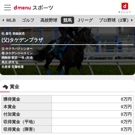
dメニュー
球
MLB
ゴルフ
高校野球
競馬
Jリーグ
プロ野球（2軍）
牝 鹿毛 登録抹消
(父)タケデンプラザ
父:サクラバクシンオー
母:タケデンジャスミン
調教師:富田 一幸 (美浦)
馬主:武市 弘
生産者:安藤牧場
賞金
獲得賞金
0万円
本賞金
0万円
付加賞金
0万円
収得賞金（平地）
0万円
収得賞金（障害）
0万円