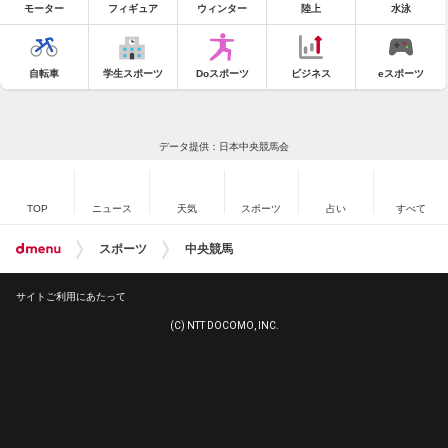
モーター
フィギュア
ウィンター
陸上
水泳
自転車
学生スポーツ
Doスポーツ
ビジネス
eスポーツ
データ提供：日本中央競馬会
TOP
ニュース
天気
スポーツ
占い
すべて
スポーツ
中央競馬
サイトご利用にあたって
(C) NTT DOCOMO, INC.