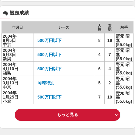
競走成績
人
着
年月日
レース
騎手
気
順
2004年
野元 昭
6月5日
500万円以下
8
16
嘉
中京
(55.0kg)
2004年
野元 昭
5月8日
500万円以下
4
7
嘉
新潟
(55.0kg)
2004年
野元 昭
4月10日
500万円以下
6
4
嘉
福島
(55.0kg)
2004年
野元 昭
3月13日
岡崎特別
5
2
嘉
中京
(55.0kg)
2004年
野元 昭
1月25日
500万円以下
7
10
嘉
小倉
(55.0kg)
もっと見る