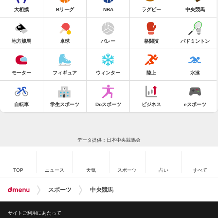
大相撲
Bリーグ
NBA
ラグビー
中央競馬
地方競馬
卓球
バレー
格闘技
バドミントン
モーター
フィギュア
ウィンター
陸上
水泳
自転車
学生スポーツ
Doスポーツ
ビジネス
eスポーツ
データ提供：日本中央競馬会
TOP
ニュース
天気
スポーツ
占い
すべて
スポーツ
中央競馬
サイトご利用にあたって