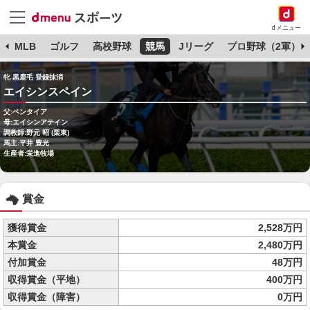
dメニュー
球
MLB
ゴルフ
高校野球
競馬
Jリーグ
プロ野球（2軍）
牝 黒鹿毛 登録抹消
エイシンスペイン
父:ペンタイア
母:エイシンアテイン
調教師:野元 昭 (栗東)
馬主:平井 豊光
生産者:栄進牧場
賞金
獲得賞金
2,528万円
本賞金
2,480万円
付加賞金
48万円
収得賞金（平地）
400万円
収得賞金（障害）
0万円